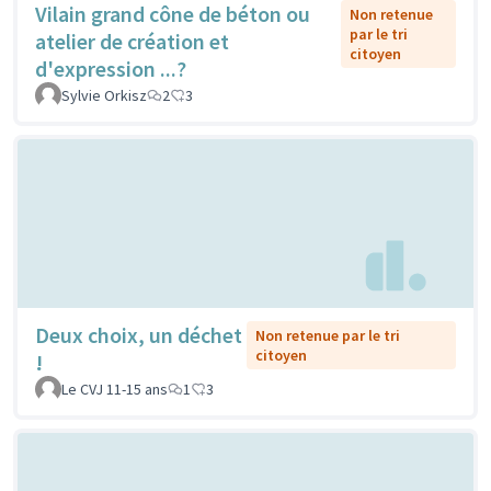
Vilain grand cône de béton ou
Non retenue
par le tri
atelier de création et
citoyen
d'expression ...?
Sylvie Orkisz
2
3
Deux choix, un déchet
Non retenue par le tri
citoyen
!
Le CVJ 11-15 ans
1
3