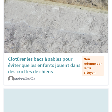
Clotûrer les bacs à sables pour
Non
retenue par
éviter que les enfants jouent dans
le tri
des crottes de chiens
citoyen
Andrea
0
5