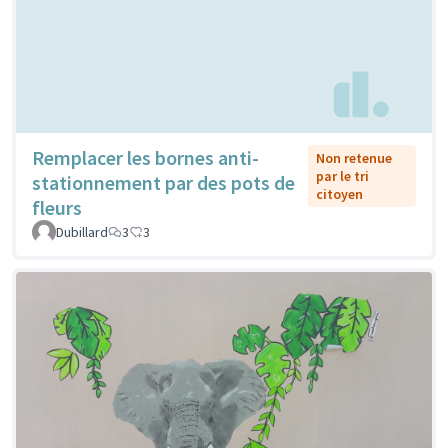
Remplacer les bornes anti-
Non retenue
par le tri
stationnement par des pots de
citoyen
fleurs
Dubillard
3
3