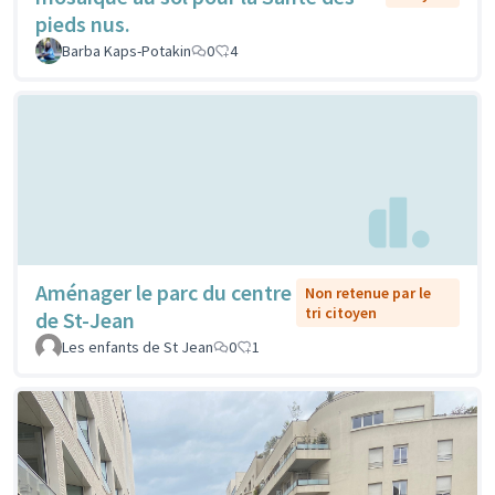
pieds nus.
Barba Kaps-Potakin
0
4
Aménager le parc du centre
Non retenue par le
tri citoyen
de St-Jean
Les enfants de St Jean
0
1