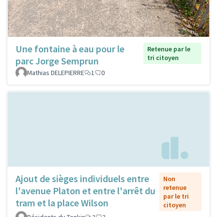
Une fontaine à eau pour le
Retenue par le
tri citoyen
parc Jorge Semprun
Mathias DELEPIERRE
1
0
Ajout de sièges individuels entre
Non
retenue
l'avenue Platon et entre l'arrêt du
par le tri
tram et la place Wilson
citoyen
Résidents du Tonkin
2
2