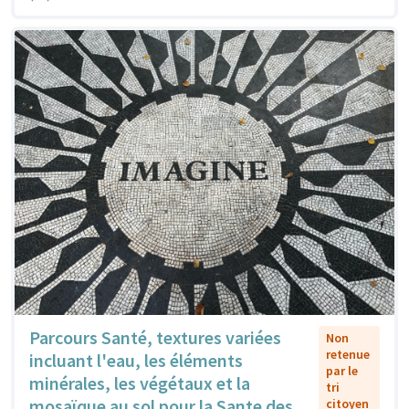
Parcours Santé, textures variées
Non
retenue
incluant l'eau, les éléments
par le
minérales, les végétaux et la
tri
mosaïque au sol pour la Sante des
citoyen