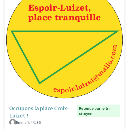
Occupons la place Croix-
Retenue par le tri
citoyen
Luizet !
Emma
4
36