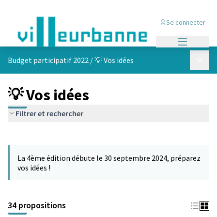
Se connecter
Menu princi
Menu p
Budget participatif 2022
/
💡 Vos idées
💡 Vos idées
Filtrer et rechercher
Passer la carte
Leaflet
|
©
OpenStreetMap
contributors
L'élément suivant est une carte qui présente les éléments de cet
+
La 4ème édition débute le 30 septembre 2024, préparez
−
vos idées !
34 propositions