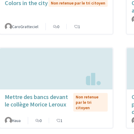
Colors in the city
Non retenue par le tri citoyen
CaroGratteciel
0
1
Mettre des bancs devant
Non retenue
par le tri
le collège Morice Leroux
citoyen
Haua
0
1