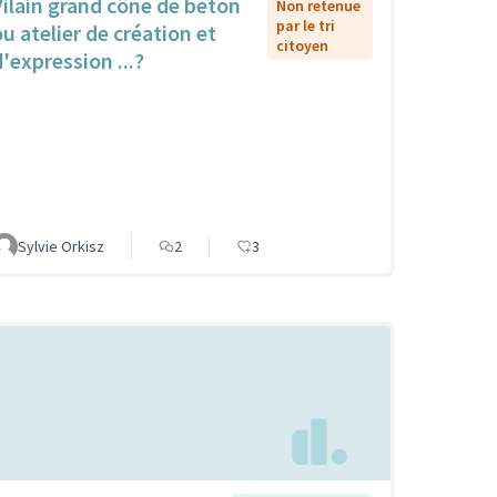
Vilain grand cône de béton
Non retenue
par le tri
ou atelier de création et
citoyen
d'expression ...?
Sylvie Orkisz
2
3