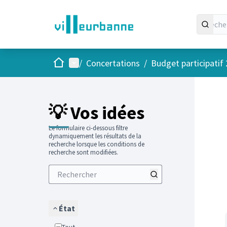
Accueil
Menu principal
/
Concertations
/
Budget participatif
Passer
L'élément
+
−
💡 Vos idées
Le formulaire ci-dessous filtre
dynamiquement les résultats de la
recherche lorsque les conditions de
recherche sont modifiées.
État