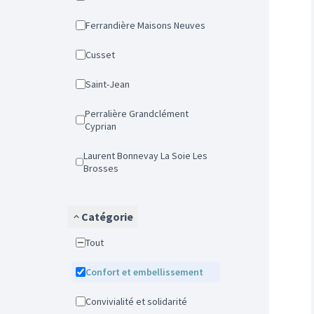
Ferrandière Maisons Neuves
Cusset
Saint-Jean
Perralière Grandclément
Cyprian
Laurent Bonnevay La Soie Les
Brosses
Catégorie
Tout
Confort et embellissement
Convivialité et solidarité