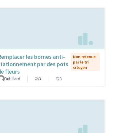
Remplacer les bornes anti-
Non retenue
par le tri
stationnement par des pots
citoyen
de fleurs
Dubillard
3
3