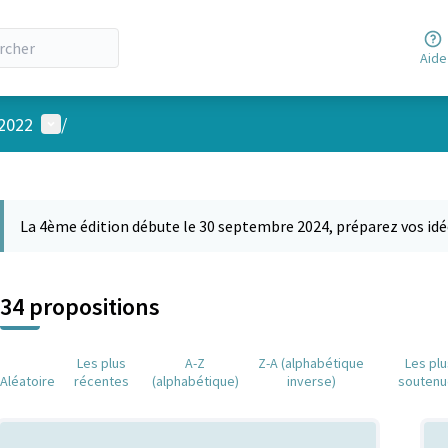
Aide
Menu utilisateur
 2022
/
 la carte
 suivant est une carte qui présente les éléments de cette page comm
La 4ème édition débute le 30 septembre 2024, préparez vos idé
34 propositions
Les plus
A-Z
Z-A (alphabétique
Les pl
Aléatoire
récentes
(alphabétique)
inverse)
soutenu