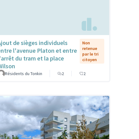
Ajout de sièges individuels
Non
retenue
entre l'avenue Platon et entre
par le tri
'arrêt du tram et la place
citoyen
Wilson
Résidents du Tonkin
2
2