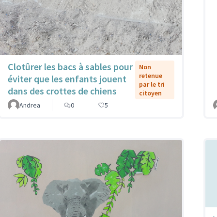
Clotûrer les bacs à sables pour
Non
retenue
éviter que les enfants jouent
par le tri
dans des crottes de chiens
citoyen
Andrea
0
5