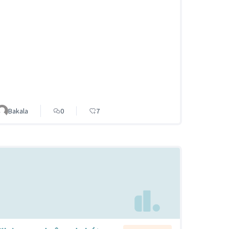
Bakala
0
7