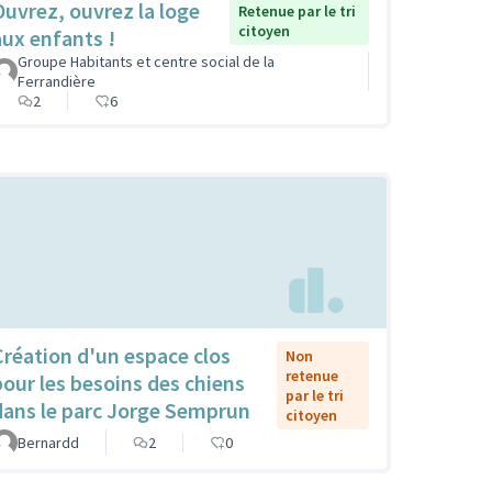
Ouvrez, ouvrez la loge
Retenue par le tri
citoyen
aux enfants !
Groupe Habitants et centre social de la
Ferrandière
2
6
Création d'un espace clos
Non
retenue
pour les besoins des chiens
par le tri
dans le parc Jorge Semprun
citoyen
Bernardd
2
0