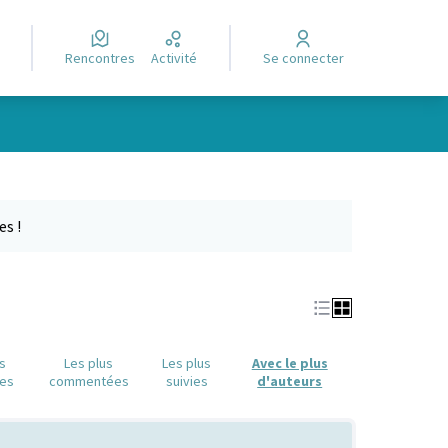
Rencontres
Activité
Se connecter
Leaflet
|
©
OpenStreetMap
contributors
e des points de carte. L'élément peut être utilisé avec un lecteur
es !
us
Les plus
Les plus
Avec le plus
es
commentées
suivies
d'auteurs