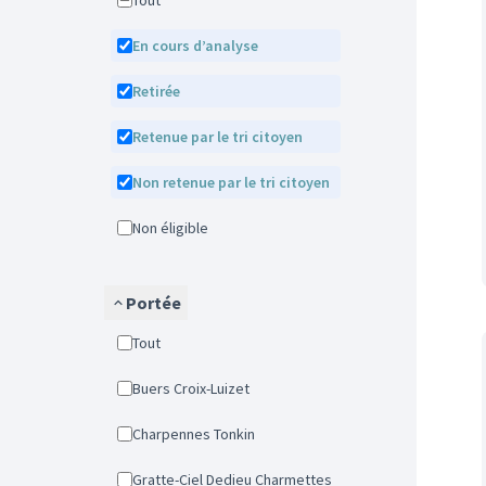
Tout
En cours d’analyse
Retirée
Retenue par le tri citoyen
Non retenue par le tri citoyen
Non éligible
Portée
Tout
Buers Croix-Luizet
Charpennes Tonkin
Gratte-Ciel Dedieu Charmettes