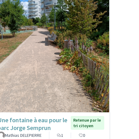
Une fontaine à eau pour le
Retenue par le
tri citoyen
parc Jorge Semprun
Mathias DELEPIERRE
1
0