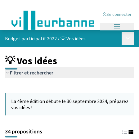
Se connecter
Menu princi
Menu p
Budget participatif 2022
/
💡 Vos idées
💡 Vos idées
Filtrer et rechercher
Passer la carte
Leaflet
|
©
OpenStreetMap
contributors
L'élément suivant est une carte qui présente les éléments de cet
+
La 4ème édition débute le 30 septembre 2024, préparez
−
vos idées !
34 propositions