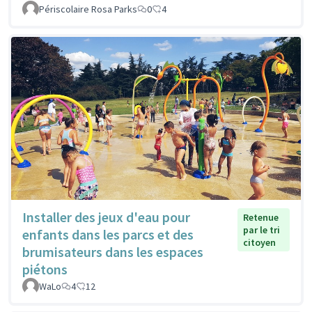
Périscolaire Rosa Parks
0
4
Installer des jeux d'eau pour
Retenue
par le tri
enfants dans les parcs et des
citoyen
brumisateurs dans les espaces
piétons
WaLo
4
12