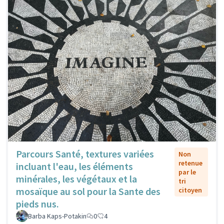
Parcours Santé, textures variées
Non
retenue
incluant l'eau, les éléments
par le
minérales, les végétaux et la
tri
mosaïque au sol pour la Sante des
citoyen
pieds nus.
Barba Kaps-Potakin
0
4