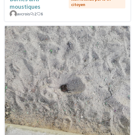
citoyen
moustiques
avcrois
2
6