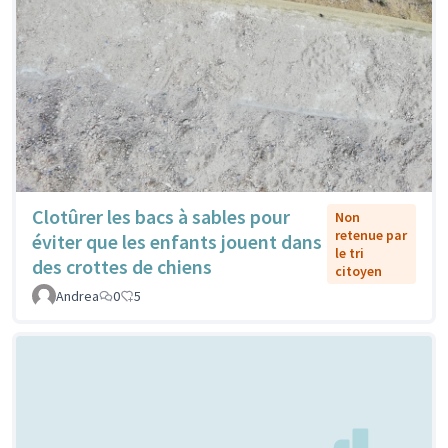
Clotûrer les bacs à sables pour
Non
retenue par
éviter que les enfants jouent dans
le tri
des crottes de chiens
citoyen
Andrea
0
5