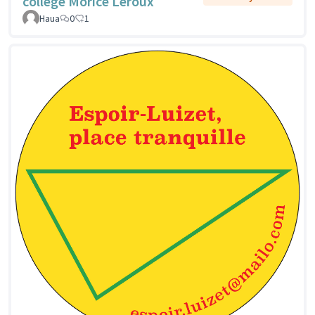
collège Morice Leroux
Haua
0
1