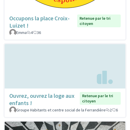
Occupons la place Croix-
Retenue par le tri
citoyen
Luizet !
Emma
4
36
Ouvrez, ouvrez la loge aux
Retenue par le tri
citoyen
enfants !
Groupe Habitants et centre social de la Ferrandière
2
6