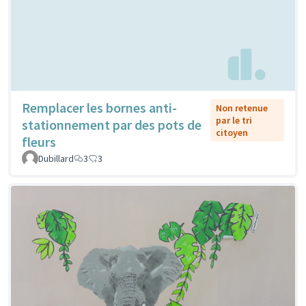
Remplacer les bornes anti-
Non retenue
par le tri
stationnement par des pots de
citoyen
fleurs
Dubillard
3
3