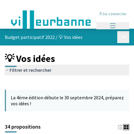
Se connecter
Menu princi
Menu p
Budget participatif 2022
/
💡 Vos idées
💡 Vos idées
Filtrer et rechercher
Passer la carte
Leaflet
|
©
OpenStreetMap
contributors
L'élément suivant est une carte qui présente les éléments de cet
+
La 4ème édition débute le 30 septembre 2024, préparez
−
vos idées !
34 propositions