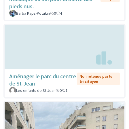
pieds nus.
Barba Kaps-Potakin
0
4
Aménager le parc du centre
Non retenue par le
tri citoyen
de St-Jean
Les enfants de St Jean
0
1