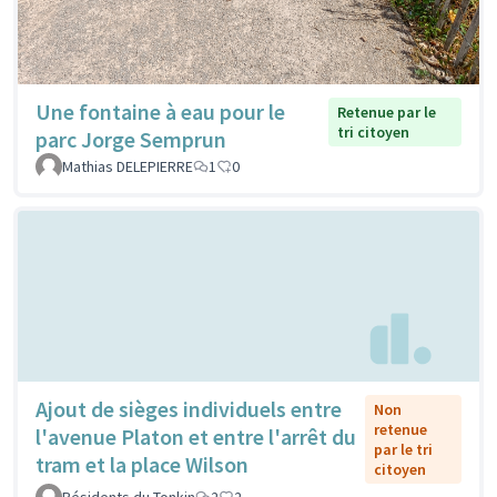
Une fontaine à eau pour le
Retenue par le
tri citoyen
parc Jorge Semprun
Mathias DELEPIERRE
1
0
Ajout de sièges individuels entre
Non
retenue
l'avenue Platon et entre l'arrêt du
par le tri
tram et la place Wilson
citoyen
Résidents du Tonkin
2
2