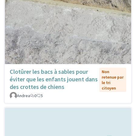
Clotûrer les bacs à sables pour
Non
retenue par
éviter que les enfants jouent dans
le tri
des crottes de chiens
citoyen
Andrea
0
5