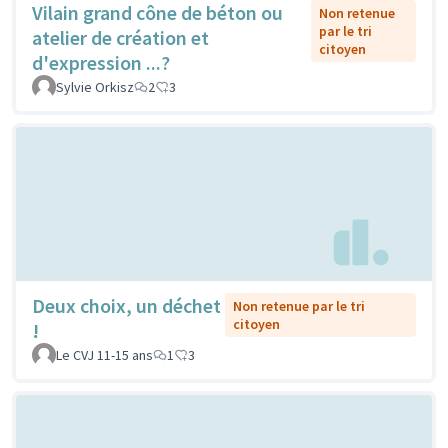
Vilain grand cône de béton ou
Non retenue
par le tri
atelier de création et
citoyen
d'expression ...?
Sylvie Orkisz
2
3
Deux choix, un déchet
Non retenue par le tri
citoyen
!
Le CVJ 11-15 ans
1
3