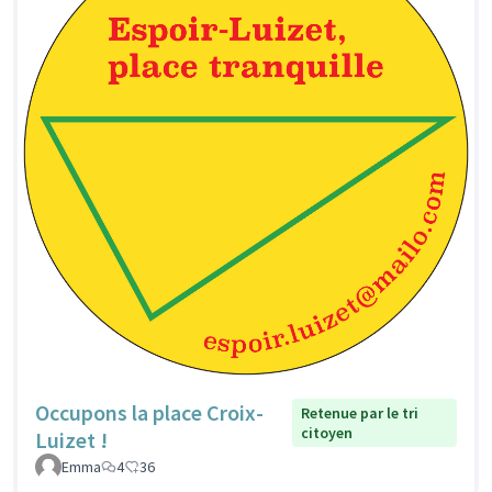
Occupons la place Croix-
Retenue par le tri
citoyen
Luizet !
Emma
4
36