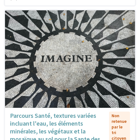
Parcours Santé, textures variées
Non
retenue
incluant l'eau, les éléments
par le
minérales, les végétaux et la
tri
mosaïque au sol pour la Sante des
citoyen