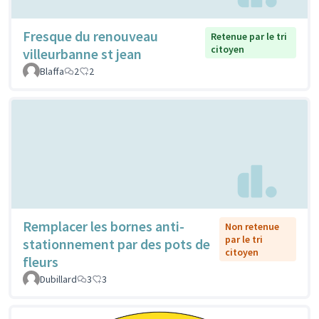
Fresque du renouveau
Retenue par le tri
citoyen
villeurbanne st jean
Blaffa
2
2
Remplacer les bornes anti-
Non retenue
par le tri
stationnement par des pots de
citoyen
fleurs
Dubillard
3
3