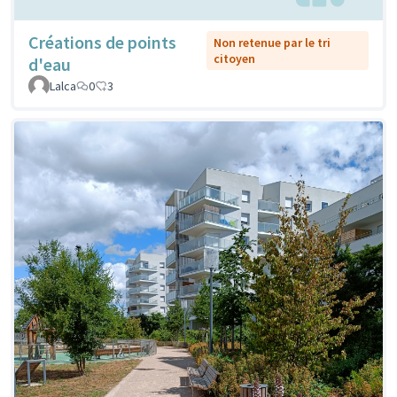
Créations de points
Non retenue par le tri
citoyen
d'eau
Lalca
0
3