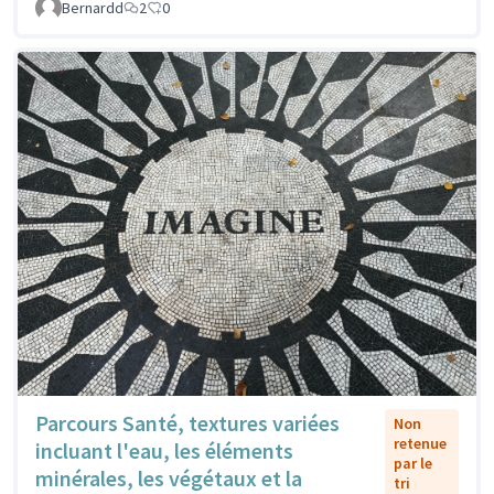
Bernardd
2
0
Parcours Santé, textures variées
Non
retenue
incluant l'eau, les éléments
par le
minérales, les végétaux et la
tri