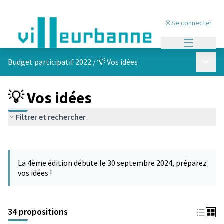
Se connecter
Menu princi
Menu p
Budget participatif 2022
/
💡 Vos idées
💡 Vos idées
Filtrer et rechercher
Passer la carte
Leaflet
|
©
OpenStreetMap
contributors
L'élément suivant est une carte qui présente les éléments de cet
+
La 4ème édition débute le 30 septembre 2024, préparez
−
vos idées !
34 propositions