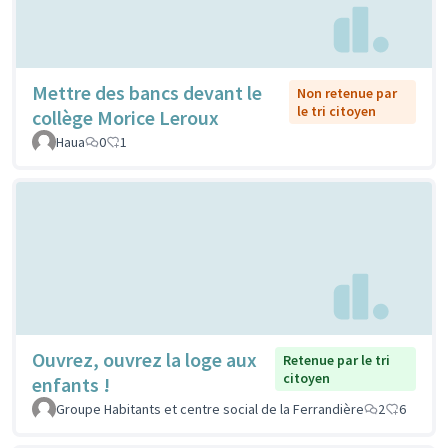
Mettre des bancs devant le
Non retenue par
le tri citoyen
collège Morice Leroux
Haua
0
1
Ouvrez, ouvrez la loge aux
Retenue par le tri
citoyen
enfants !
Groupe Habitants et centre social de la Ferrandière
2
6