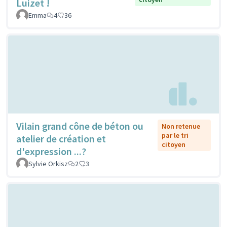
Luizet !
Emma
4
36
Vilain grand cône de béton ou
Non retenue
par le tri
atelier de création et
citoyen
d'expression ...?
Sylvie Orkisz
2
3