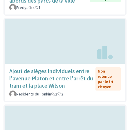
abords des parcs de la ville
Fredys
4
1
Ajout de sièges individuels entre
Non
retenue
l'avenue Platon et entre l'arrêt du
par le tri
tram et la place Wilson
citoyen
Résidents du Tonkin
2
2