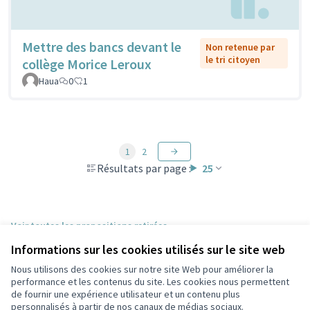
Mettre des bancs devant le
Non retenue par
le tri citoyen
collège Morice Leroux
Haua
0
1
1
2
Résultats par page :
25
Voir toutes les propositions retirées
Informations sur les cookies utilisés sur le site web
Nous utilisons des cookies sur notre site Web pour améliorer la
Conditions d'utilisation
performance et les contenus du site. Les cookies nous permettent
Paramètres des cookies
de fournir une expérience utilisateur et un contenu plus
Participez Villeurbanne sur X
Participez Villeurbanne sur Facebook
Participez Villeurbanne sur Instagram
Participez Villeurbanne sur YouTube
personnalisés à partir de nos canaux de médias sociaux.