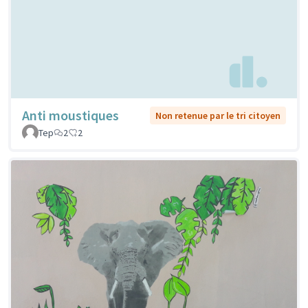
Anti moustiques
Non retenue par le tri citoyen
Tep
2
2