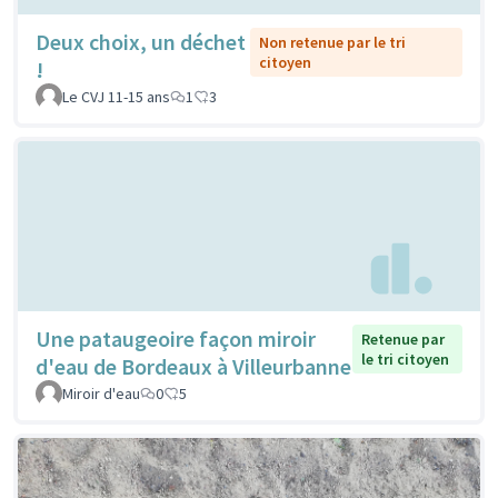
Deux choix, un déchet
Non retenue par le tri
citoyen
!
Le CVJ 11-15 ans
1
3
Une pataugeoire façon miroir
Retenue par
le tri citoyen
d'eau de Bordeaux à Villeurbanne
Miroir d'eau
0
5