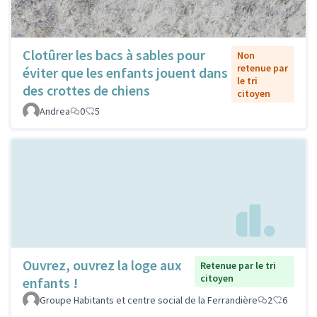
Clotûrer les bacs à sables pour
Non
retenue par
éviter que les enfants jouent dans
le tri
des crottes de chiens
citoyen
Andrea
0
5
Ouvrez, ouvrez la loge aux
Retenue par le tri
citoyen
enfants !
Groupe Habitants et centre social de la Ferrandière
2
6