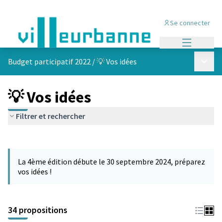
Se connecter
Menu princi
Menu p
Budget participatif 2022
/
💡 Vos idées
💡 Vos idées
Filtrer et rechercher
Passer la carte
Leaflet
|
©
OpenStreetMap
contributors
L'élément suivant est une carte qui présente les éléments de cet
+
La 4ème édition débute le 30 septembre 2024, préparez
−
vos idées !
34 propositions