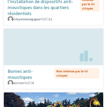
l'installation de dispositifs anti-
par le tri
moustiques dans les quartiers
citoyen
résidentiels
citoyenneengagee
3
11
Bornes anti-
Non retenue par le tri
citoyen
moustiques
avcrois
2
6