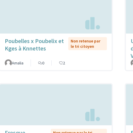
Poubelles x Poubelix et
Non retenue par
le tri citoyen
Kges à Knnettes
Amalia
0
2
Fresque
Non retenue par le tri