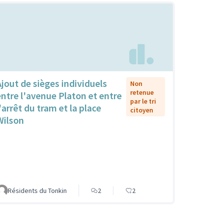
Ajout de sièges individuels
Non
retenue
entre l'avenue Platon et entre
par le tri
'arrêt du tram et la place
citoyen
Wilson
Résidents du Tonkin
2
2