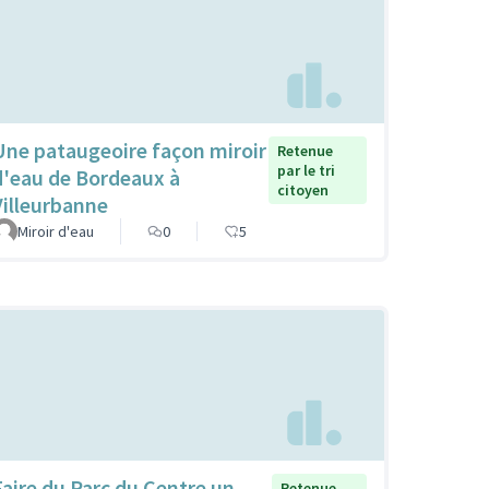
Une pataugeoire façon miroir
Retenue
par le tri
d'eau de Bordeaux à
citoyen
Villeurbanne
Miroir d'eau
0
5
Faire du Parc du Centre un
Retenue