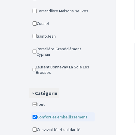
Ferrandière Maisons Neuves
Cusset
Saint-Jean
Perralière Grandclément
Cyprian
Laurent Bonnevay La Soie Les
Brosses
Catégorie
Tout
Confort et embellissement
Convivialité et solidarité