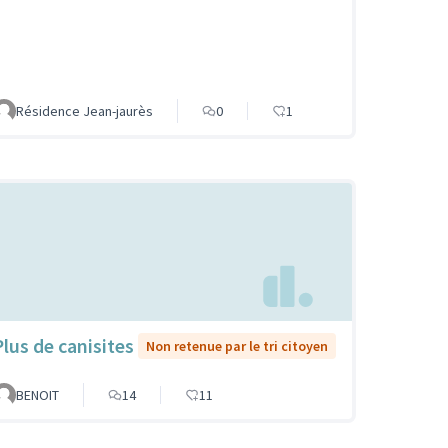
Résidence Jean-jaurès
0
1
Plus de canisites
Non retenue par le tri citoyen
BENOIT
14
11