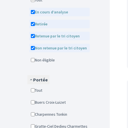
Tout
En cours d’analyse
Retirée
Retenue par le tri citoyen
Non retenue par le tri citoyen
Non éligible
Portée
Tout
Buers Croix-Luizet
Charpennes Tonkin
Gratte-Ciel Dedieu Charmettes