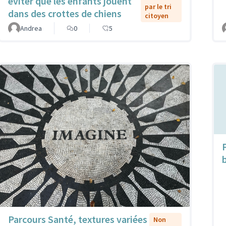
éviter que les enfants jouent
par le tri
dans des crottes de chiens
citoyen
Andrea
0
5
Parcours Santé, textures variées
Non