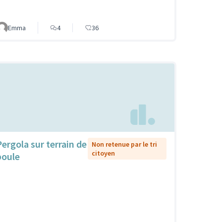
Emma
4
36
Pergola sur terrain de
Non retenue par le tri
citoyen
boule