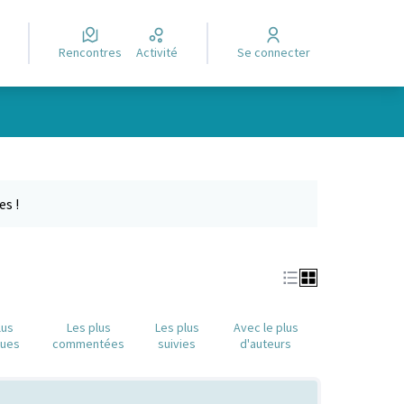
Rencontres
Activité
Se connecter
Leaflet
|
©
OpenStreetMap
contributors
e des points de carte. L'élément peut être utilisé avec un lecteur
es !
lus
Les plus
Les plus
Avec le plus
nues
commentées
suivies
d'auteurs