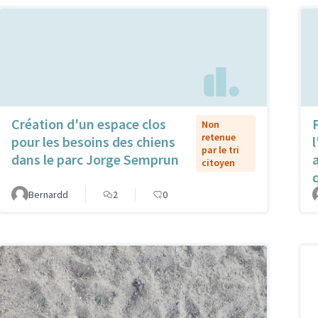
Création d'un espace clos
P
Non
retenue
pour les besoins des chiens
l
par le tri
dans le parc Jorge Semprun
citoyen
Bernardd
2
0