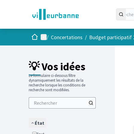
Accueil
Menu principal
/
Concertations
/
Budget participatif
Passer
L'élément
+
−
💡 Vos idées
Le formulaire ci-dessous filtre
dynamiquement les résultats de la
recherche lorsque les conditions de
recherche sont modifiées.
État