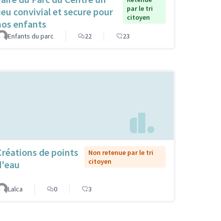
par le tri
lieu convivial et secure pour
citoyen
nos enfants
Enfants du parc
22
23
Créations de points
Non retenue par le tri
citoyen
d'eau
Lalca
0
3