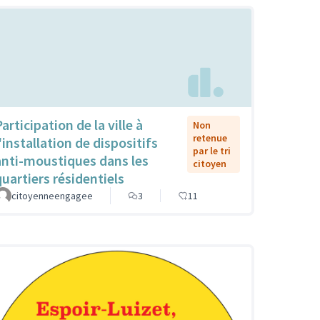
articipation de la ville à
Non
retenue
'installation de dispositifs
par le tri
anti-moustiques dans les
citoyen
quartiers résidentiels
citoyenneengagee
3
11