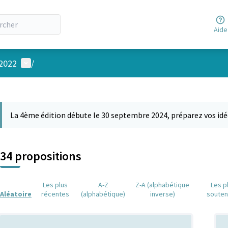
Aide
Menu utilisateur
 2022
/
 la carte
 suivant est une carte qui présente les éléments de cette page comm
La 4ème édition débute le 30 septembre 2024, préparez vos idé
34 propositions
Les plus
A-Z
Z-A (alphabétique
Les p
Aléatoire
récentes
(alphabétique)
inverse)
soute