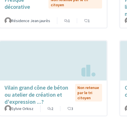
citoyen
décorative
Résidence Jean-jaurès
1
1
Vilain grand cône de béton
Non retenue
par le tri
ou atelier de création et
citoyen
d'expression ...?
Sylvie Orkisz
2
3