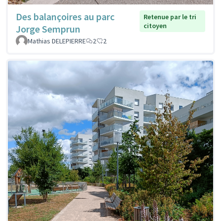
Des balançoires au parc
Retenue par le tri
citoyen
Jorge Semprun
Mathias DELEPIERRE
2
2