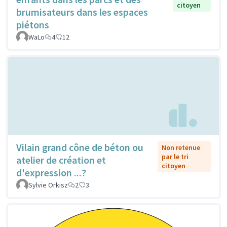
citoyen
brumisateurs dans les espaces
piétons
WaLo
4
12
Vilain grand cône de béton ou
Non retenue
par le tri
atelier de création et
citoyen
d'expression ...?
Sylvie Orkisz
2
3