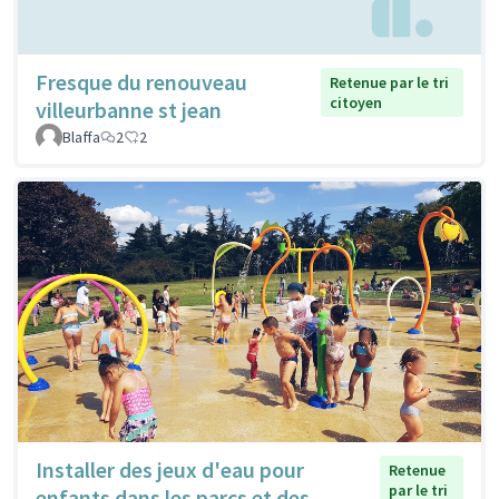
Fresque du renouveau
Retenue par le tri
citoyen
villeurbanne st jean
Blaffa
2
2
Installer des jeux d'eau pour
Retenue
par le tri
enfants dans les parcs et des