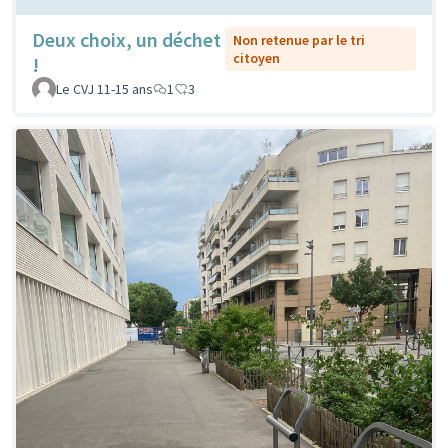
Deux choix, un déchet
Non retenue par le tri
citoyen
!
Le CVJ 11-15 ans
1
3