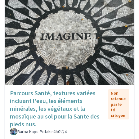
Parcours Santé, textures variées
Non
retenue
incluant l'eau, les éléments
par le
minérales, les végétaux et la
tri
mosaïque au sol pour la Sante des
citoyen
pieds nus.
Barba Kaps-Potakin
0
4