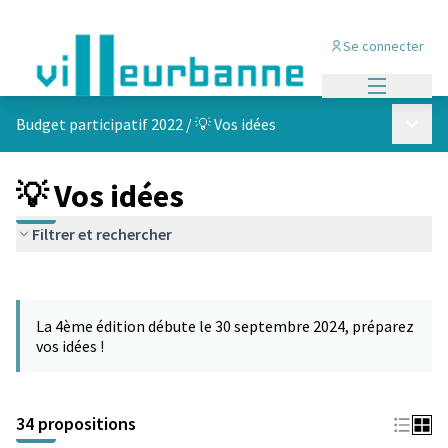
Se connecter
Menu princi
Menu p
Budget participatif 2022
/
💡 Vos idées
💡 Vos idées
Filtrer et rechercher
Passer la carte
Leaflet
|
©
OpenStreetMap
contributors
L'élément suivant est une carte qui présente les éléments de cet
+
La 4ème édition débute le 30 septembre 2024, préparez
−
vos idées !
34 propositions