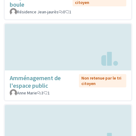
citoyen
boule
Résidence Jean-jaurès
0
1
Amménagement de
Non retenue par le tri
citoyen
l'espace public
Anne Marie
3
1