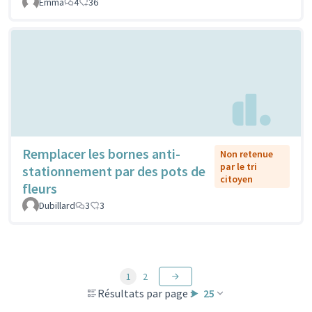
Emma
4
36
Remplacer les bornes anti-
Non retenue
par le tri
stationnement par des pots de
citoyen
fleurs
Dubillard
3
3
1
2
Résultats par page :
25