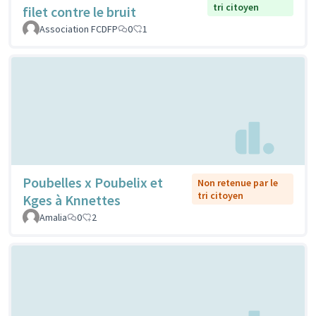
tri citoyen
filet contre le bruit
Association FCDFP
0
1
Poubelles x Poubelix et
Non retenue par le
tri citoyen
Kges à Knnettes
Amalia
0
2