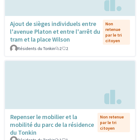
Ajout de sièges individuels entre
Non
retenue
l'avenue Platon et entre l'arrêt du
par le tri
tram et la place Wilson
citoyen
Résidents du Tonkin
2
2
Repenser le mobilier et la
Non retenue
par le tri
mobilité du parc de la résidence
citoyen
du Tonkin
Résidents du Tonkin
1
1