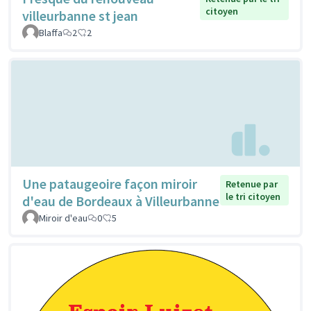
citoyen
villeurbanne st jean
Blaffa
2
2
Une pataugeoire façon miroir
Retenue par
le tri citoyen
d'eau de Bordeaux à Villeurbanne
Miroir d'eau
0
5