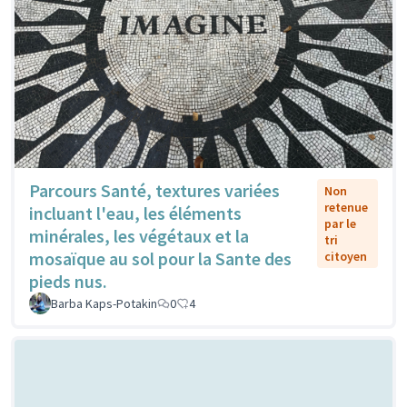
Parcours Santé, textures variées
Non
retenue
incluant l'eau, les éléments
par le
minérales, les végétaux et la
tri
mosaïque au sol pour la Sante des
citoyen
pieds nus.
Barba Kaps-Potakin
0
4