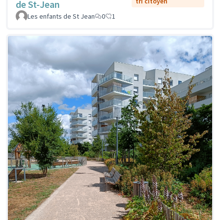
tri citoyen
de St-Jean
Les enfants de St Jean
0
1