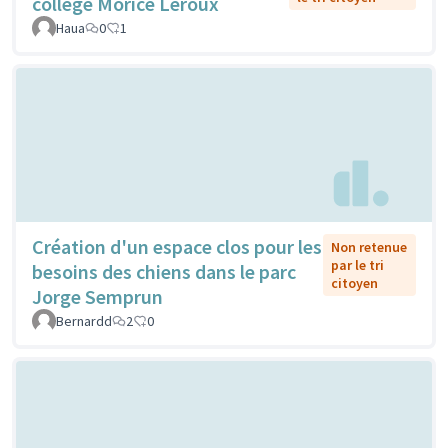
collège Morice Leroux
Haua
0
1
Création d'un espace clos pour les
Non retenue
par le tri
besoins des chiens dans le parc
citoyen
Jorge Semprun
Bernardd
2
0