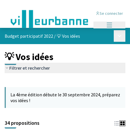
Se connecter
Menu princi
Menu p
Budget participatif 2022
/
💡 Vos idées
💡 Vos idées
Filtrer et rechercher
Passer la carte
Leaflet
|
©
OpenStreetMap
contributors
L'élément suivant est une carte qui présente les éléments de cet
+
La 4ème édition débute le 30 septembre 2024, préparez
−
vos idées !
34 propositions