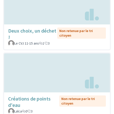
Deux choix, un déchet
Non retenue par le tri
citoyen
!
Le CVJ 11-15 ans
1
3
Créations de points
Non retenue par le tri
citoyen
d'eau
Lalca
0
3