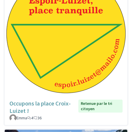
Occupons la place Croix-
Retenue par le tri
citoyen
Luizet !
Emma
4
36