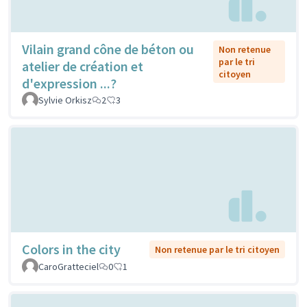
Vilain grand cône de béton ou
Non retenue
par le tri
atelier de création et
citoyen
d'expression ...?
Sylvie Orkisz
2
3
Colors in the city
Non retenue par le tri citoyen
CaroGratteciel
0
1