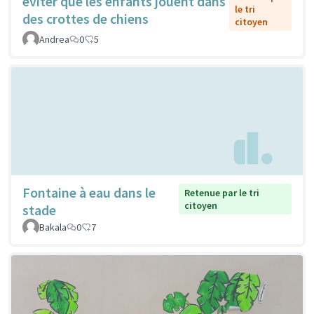
éviter que les enfants jouent dans
le tri
des crottes de chiens
citoyen
Andrea
0
5
Fontaine à eau dans le
Retenue par le tri
citoyen
stade
Bakala
0
7