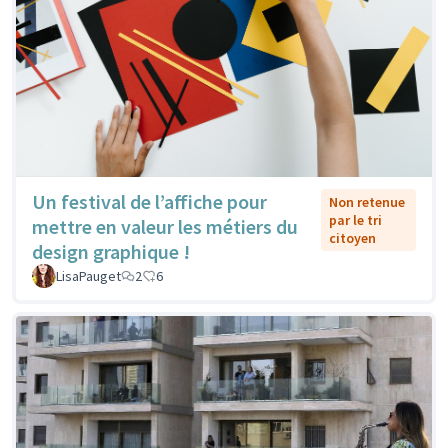
Un festival de l’affiche pour
Non retenue
par le tri
mettre en valeur les métiers du
citoyen
design graphique !
LisaPauget
2
6