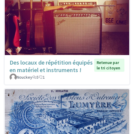
Des locaux de répétition équipés
Retenue par
le tri citoyen
en matériel et instruments !
Nouckey
5
1