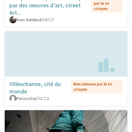
par le tri
par des oeuvres d'art, street
citoyen
Art...
Yves Dubillard
3
7
Villeurbanne, cité du
Non retenue par le tri
citoyen
monde
PeriscoZay
1
2