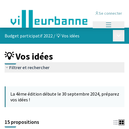
Se connecter
Menu princi
Menu p
Budget participatif 2022
/
💡 Vos idées
💡 Vos idées
Filtrer et rechercher
Passer la carte
Leaflet
|
©
OpenStreetMap
contributors
L'élément suivant est une carte qui présente les éléments de cet
+
La 4ème édition débute le 30 septembre 2024, préparez
−
vos idées !
15 propositions