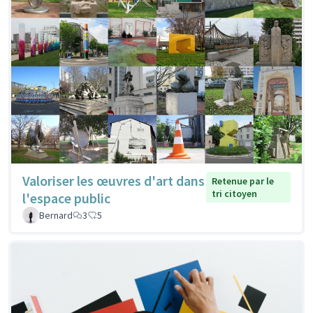
Valoriser les œuvres d'art dans
Retenue par le
tri citoyen
l'espace public
Bernard
3
5