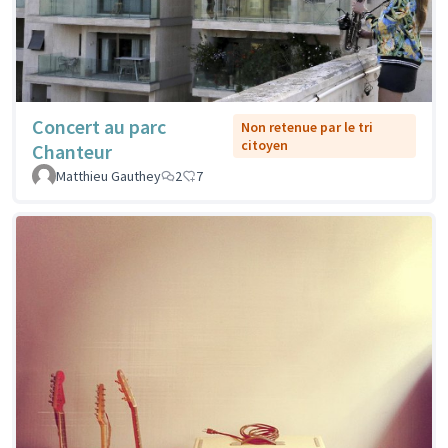
Concert au parc
Non retenue par le tri
citoyen
Chanteur
Matthieu Gauthey
2
7