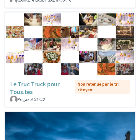
GARRET-FLAUDY SALHI
0
0
Le Truc Truck pour
Non retenue par le tri
citoyen
Tous.tes
Pegaze
2
2