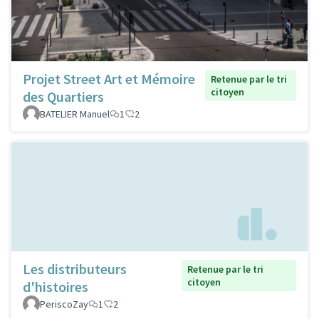
Projet Street Art et Mémoire
Retenue par le tri
citoyen
des Quartiers
BATELIER Manuel
1
2
Les distributeurs
Retenue par le tri
citoyen
d'histoires
PeriscoZay
1
2