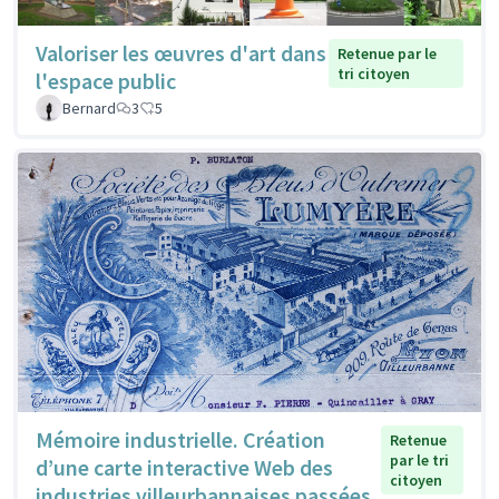
Valoriser les œuvres d'art dans
Retenue par le
tri citoyen
l'espace public
Bernard
3
5
Mémoire industrielle. Création
Retenue
par le tri
d’une carte interactive Web des
citoyen
industries villeurbannaises passées