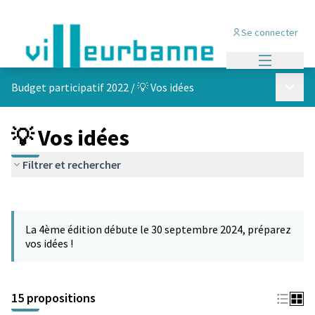
Se connecter
Menu princi
Menu p
Budget participatif 2022
/
💡 Vos idées
💡 Vos idées
Filtrer et rechercher
Passer la carte
Leaflet
|
©
OpenStreetMap
contributors
L'élément suivant est une carte qui présente les éléments de cet
+
La 4ème édition débute le 30 septembre 2024, préparez
−
vos idées !
15 propositions