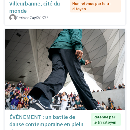
Villeurbanne, cité du
Non retenue par le tri
citoyen
monde
PeriscoZay
1
2
ÉVÈNEMENT : un battle de
Retenue par
le tri citoyen
danse contemporaine en plein