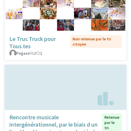
Le Truc Truck pour
Non retenue par le tri
citoyen
Tous.tes
Pegaze
2
2
Rencontre musicale
Retenue
par le
intergénérationnel, par le biais d un
tri