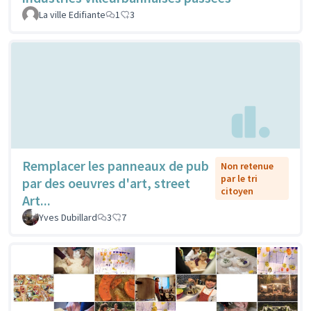
La ville Edifiante
1
3
Remplacer les panneaux de pub
Non retenue
par le tri
par des oeuvres d'art, street
citoyen
Art...
Yves Dubillard
3
7