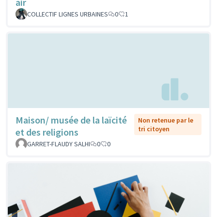
air
COLLECTIF LIGNES URBAINES
0
1
Maison/ musée de la laïcité
Non retenue par le
tri citoyen
et des religions
GARRET-FLAUDY SALHI
0
0