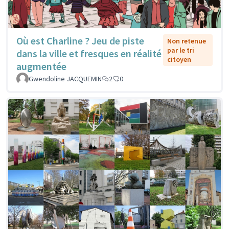
Où est Charline ? Jeu de piste
Non retenue
par le tri
dans la ville et fresques en réalité
citoyen
augmentée
Gwendoline JACQUEMIN
2
0