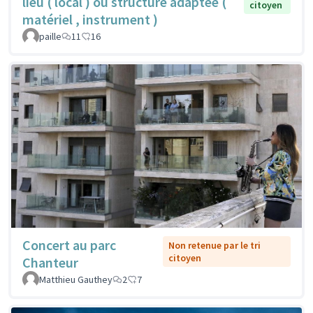
lieu ( local ) ou structure adaptée (
citoyen
matériel , instrument )
paille
11
16
Concert au parc
Non retenue par le tri
citoyen
Chanteur
Matthieu Gauthey
2
7