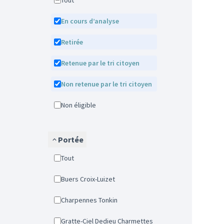
Tout
En cours d’analyse
Retirée
Retenue par le tri citoyen
Non retenue par le tri citoyen
Non éligible
Portée
Tout
Buers Croix-Luizet
Charpennes Tonkin
Gratte-Ciel Dedieu Charmettes