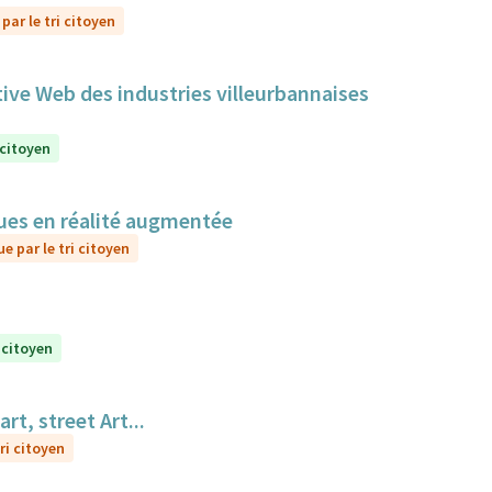
par le tri citoyen
tive Web des industries villeurbannaises
 citoyen
sques en réalité augmentée
e par le tri citoyen
 citoyen
t, street Art...
ri citoyen