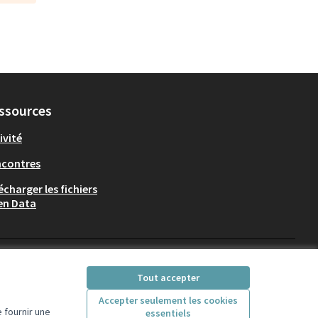
ssources
ivité
ncontres
écharger les fichiers
en Data
Participez Villeurbanne sur X
Participez Villeurbanne sur Fac
Participez Villeurbanne su
Participez Villeurban
Tout accepter
(Lien externe)
(Lien externe)
(Lien externe)
(Lien externe)
Accepter seulement les cookies
 fournir une
essentiels