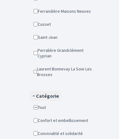
Ferrandière Maisons Neuves
Cusset
Saint-Jean
Perralière Grandclément
Cyprian
Laurent Bonnevay La Soie Les
Brosses
Catégorie
Tout
Confort et embellissement
Convivialité et solidarité