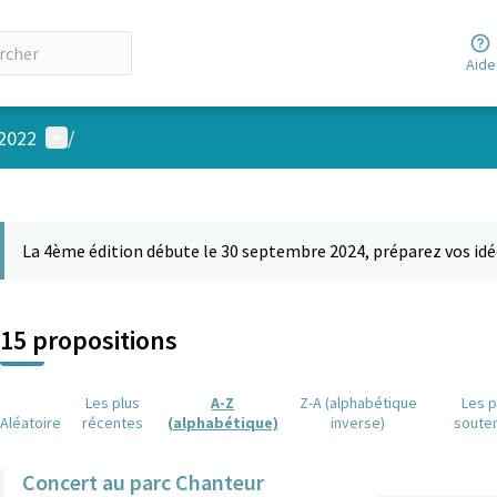
Aide
Menu utilisateur
 2022
/
 la carte
 suivant est une carte qui présente les éléments de cette page comm
La 4ème édition débute le 30 septembre 2024, préparez vos idé
15 propositions
Les plus
A-Z
Z-A (alphabétique
Les p
Aléatoire
récentes
(alphabétique)
inverse)
soute
Concert au parc Chanteur