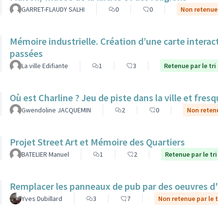
GARRET-FLAUDY SALHI
0
0
Non retenue 
Mémoire industrielle. Création d’une carte interac
passées
La ville Edifiante
1
3
Retenue par le tri
Où est Charline ? Jeu de piste dans la ville et fre
Gwendoline JACQUEMIN
2
0
Non retenu
Projet Street Art et Mémoire des Quartiers
BATELIER Manuel
1
2
Retenue par le tri
Remplacer les panneaux de pub par des oeuvres d'ar
Yves Dubillard
3
7
Non retenue par le t