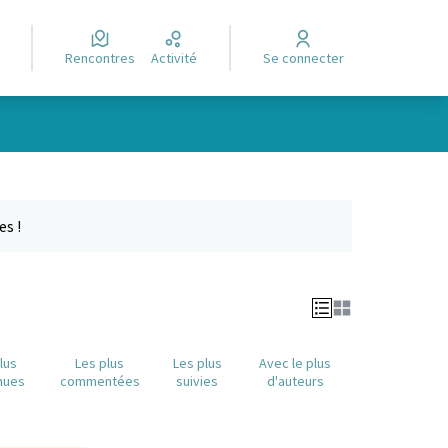
Rencontres
Activité
Se connecter
Leaflet
|
©
OpenStreetMap
contributors
e des points de carte. L'élément peut être utilisé avec un lecteur
es !
lus
Les plus
Les plus
Avec le plus
nues
commentées
suivies
d'auteurs