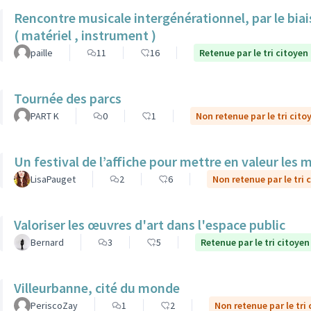
Rencontre musicale intergénérationnel, par le biais
( matériel , instrument )
paille
11
16
Retenue par le tri citoyen
Tournée des parcs
PART K
0
1
Non retenue par le tri cito
Un festival de l’affiche pour mettre en valeur les 
LisaPauget
2
6
Non retenue par le tri 
Valoriser les œuvres d'art dans l'espace public
Bernard
3
5
Retenue par le tri citoyen
Villeurbanne, cité du monde
PeriscoZay
1
2
Non retenue par le tri