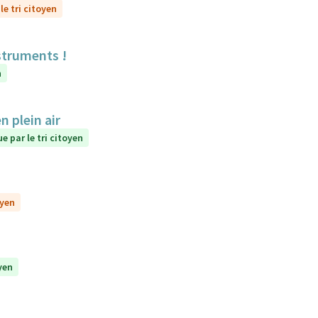
le tri citoyen
struments !
n
 plein air
e par le tri citoyen
oyen
yen