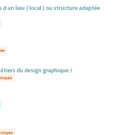
 d un lieu ( local ) ou structure adaptée
yen
métiers du design graphique !
citoyen
 citoyen