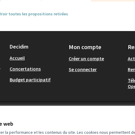
Voir toutes les propositions retirées
Decidim
Mon compte
Re
Accueil
Créer un compte
Act
.
Concertations
Se connecter
Re
Budget participatif
Tél
Op
te web
rer la performance et les contenus du site. Les cookies nous permettent de