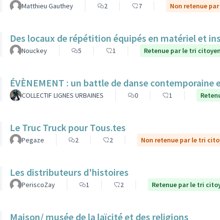
Matthieu Gauthey
2
7
Non retenue par 
Des locaux de répétition équipés en matériel et in
Nouckey
5
1
Retenue par le tri citoye
ÉVÈNEMENT : un battle de danse contemporaine en
COLLECTIF LIGNES URBAINES
0
1
Retenu
Le Truc Truck pour Tous.tes
Pegaze
2
2
Non retenue par le tri cit
Les distributeurs d'histoires
PeriscoZay
1
2
Retenue par le tri cito
Maison/ musée de la laïcité et des religions