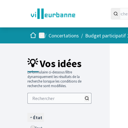
Accueil
Menu principal
/
Concertations
/
Budget participatif
Passer
L'élément
+
−
💡 Vos idées
Le formulaire ci-dessous filtre
dynamiquement les résultats de la
recherche lorsque les conditions de
recherche sont modifiées.
État