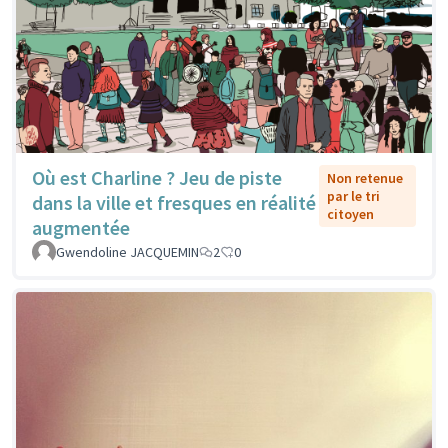
Où est Charline ? Jeu de piste
Non retenue
par le tri
dans la ville et fresques en réalité
citoyen
augmentée
Gwendoline JACQUEMIN
2
0