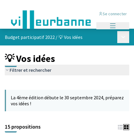
Se connecter
Menu princi
Menu p
Budget participatif 2022
/
💡 Vos idées
💡 Vos idées
Filtrer et rechercher
Passer la carte
Leaflet
|
©
OpenStreetMap
contributors
L'élément suivant est une carte qui présente les éléments de cet
+
La 4ème édition débute le 30 septembre 2024, préparez
−
vos idées !
15 propositions