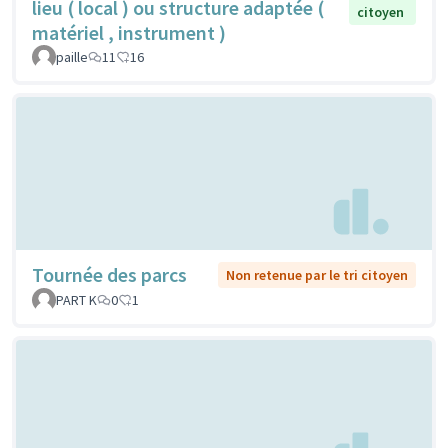
lieu ( local ) ou structure adaptée (
citoyen
matériel , instrument )
paille
11
16
Tournée des parcs
Non retenue par le tri citoyen
PART K
0
1