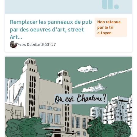
Remplacer les panneaux de pub
Non retenue
par le tri
par des oeuvres d'art, street
citoyen
Art...
Yves Dubillard
3
7