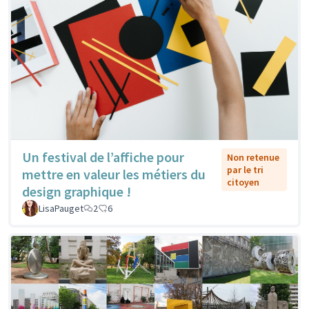
Un festival de l’affiche pour
Non retenue
par le tri
mettre en valeur les métiers du
citoyen
design graphique !
LisaPauget
2
6