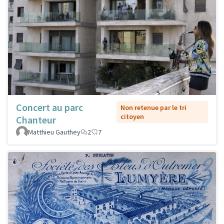
Concert au parc
Non retenue par le tri
citoyen
Chanteur
Matthieu Gauthey
2
7