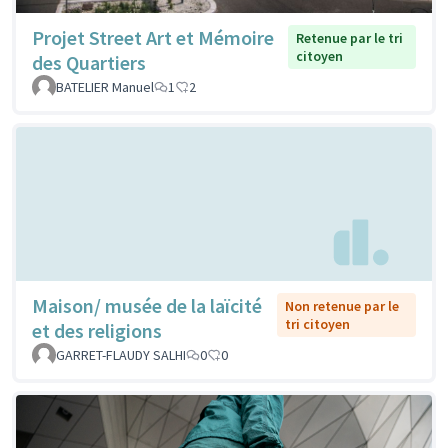
Projet Street Art et Mémoire
Retenue par le tri
citoyen
des Quartiers
BATELIER Manuel
1
2
Maison/ musée de la laïcité
Non retenue par le
tri citoyen
et des religions
GARRET-FLAUDY SALHI
0
0