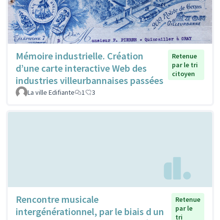
Mémoire industrielle. Création
Retenue
par le tri
d’une carte interactive Web des
citoyen
industries villeurbannaises passées
La ville Edifiante
1
3
Rencontre musicale
Retenue
par le
intergénérationnel, par le biais d un
tri