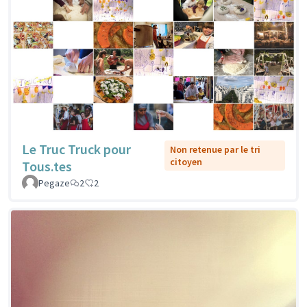
Le Truc Truck pour
Non retenue par le tri
citoyen
Tous.tes
Pegaze
2
2