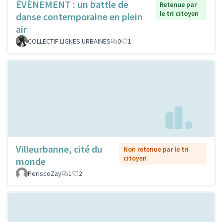
ÉVÈNEMENT : un battle de
Retenue par
le tri citoyen
danse contemporaine en plein
air
COLLECTIF LIGNES URBAINES
0
1
Villeurbanne, cité du
Non retenue par le tri
citoyen
monde
PeriscoZay
1
2