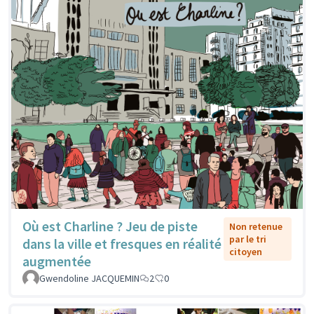
Où est Charline ? Jeu de piste
Non retenue
par le tri
dans la ville et fresques en réalité
citoyen
augmentée
Gwendoline JACQUEMIN
2
0