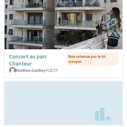
Concert au parc
Non retenue par le tri
citoyen
Chanteur
Matthieu Gauthey
2
7