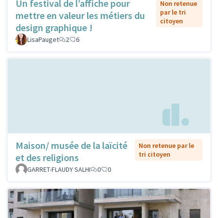
Un festival de l’affiche pour
Non retenue
par le tri
mettre en valeur les métiers du
citoyen
design graphique !
LisaPauget
2
6
Maison/ musée de la laïcité
Non retenue par le
tri citoyen
et des religions
GARRET-FLAUDY SALHI
0
0