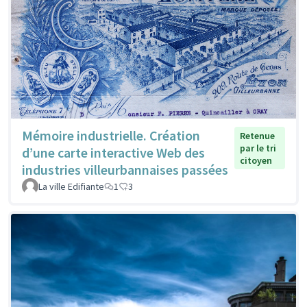
Mémoire industrielle. Création
Retenue
par le tri
d’une carte interactive Web des
citoyen
industries villeurbannaises passées
La ville Edifiante
1
3