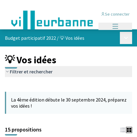
Se connecter
Menu princi
Menu p
Budget participatif 2022
/
💡 Vos idées
💡 Vos idées
Filtrer et rechercher
Passer la carte
Leaflet
|
©
OpenStreetMap
contributors
L'élément suivant est une carte qui présente les éléments de cet
+
La 4ème édition débute le 30 septembre 2024, préparez
−
vos idées !
15 propositions