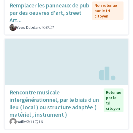
Remplacer les panneaux de pub
Non retenue
par le tri
par des oeuvres d'art, street
citoyen
Art...
Yves Dubillard
3
7
Rencontre musicale
Retenue
par le
intergénérationnel, par le biais d un
tri
lieu ( local ) ou structure adaptée (
citoyen
matériel , instrument )
paille
11
16