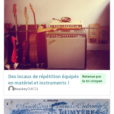
Des locaux de répétition équipés
Retenue par
le tri citoyen
en matériel et instruments !
Nouckey
5
1