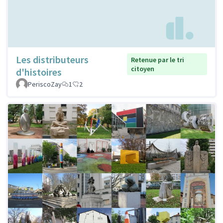
Les distributeurs
Retenue par le tri
citoyen
d'histoires
PeriscoZay
1
2