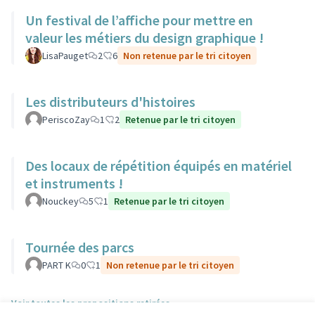
Un festival de l’affiche pour mettre en
valeur les métiers du design graphique !
LisaPauget
2
6
Non retenue par le tri citoyen
Les distributeurs d'histoires
PeriscoZay
1
2
Retenue par le tri citoyen
Des locaux de répétition équipés en matériel
et instruments !
Nouckey
5
1
Retenue par le tri citoyen
Tournée des parcs
PART K
0
1
Non retenue par le tri citoyen
Voir toutes les propositions retirées