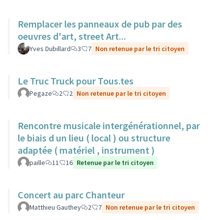
Remplacer les panneaux de pub par des
oeuvres d'art, street Art...
Yves Dubillard
3
7
Non retenue par le tri citoyen
Le Truc Truck pour Tous.tes
Pegaze
2
2
Non retenue par le tri citoyen
Rencontre musicale intergénérationnel, par
le biais d un lieu ( local ) ou structure
adaptée ( matériel , instrument )
paille
11
16
Retenue par le tri citoyen
Concert au parc Chanteur
Matthieu Gauthey
2
7
Non retenue par le tri citoyen