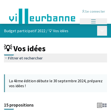
Se connecter
Menu princi
Menu p
Budget participatif 2022
/
💡 Vos idées
💡 Vos idées
Filtrer et rechercher
Passer la carte
Leaflet
|
©
OpenStreetMap
contributors
L'élément suivant est une carte qui présente les éléments de cet
+
La 4ème édition débute le 30 septembre 2024, préparez
−
vos idées !
15 propositions