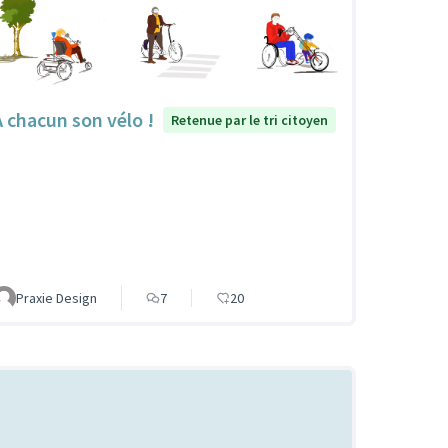
À chacun son vélo !
Retenue par le tri citoyen
Praxie Design
7
20