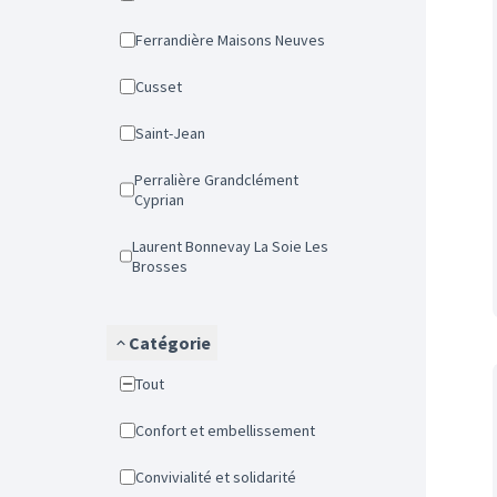
Ferrandière Maisons Neuves
Cusset
Saint-Jean
Perralière Grandclément
Cyprian
Laurent Bonnevay La Soie Les
Brosses
Catégorie
Tout
Confort et embellissement
Convivialité et solidarité