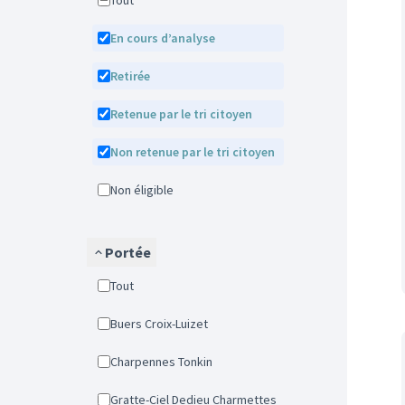
Tout
En cours d’analyse
Retirée
Retenue par le tri citoyen
Non retenue par le tri citoyen
Non éligible
Portée
Tout
Buers Croix-Luizet
Charpennes Tonkin
Gratte-Ciel Dedieu Charmettes