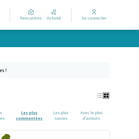
Rencontres
Activité
Se connecter
Leaflet
|
©
OpenStreetMap
contributors
e des points de carte. L'élément peut être utilisé avec un lecteur
es !
us
Les plus
Les plus
Avec le plus
ues
commentées
suivies
d'auteurs