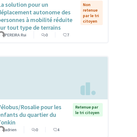
La solution pour un
Non
retenue
déplacement autonome des
par le tri
personnes à mobilité réduite
citoyen
sur tout type de terrains
PEREIRA Rui
0
7
Vélobus/Rosalie pour les
Retenue par
le tri citoyen
enfants du quartier du
Tonkin
adrien
0
4