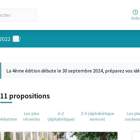
Aide
Menu utilisateur
 2022
/
 la carte
 suivant est une carte qui présente les éléments de cette page comm
La 4ème édition débute le 30 septembre 2024, préparez vos idé
11 propositions
Les plus
A-Z
Z-A (alphabétique
Les pl
Aléatoire
récentes
(alphabétique)
inverse)
souten