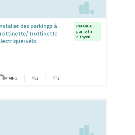
Installer des parkings à
Retenue
par le tri
trottinette/ trottinette
citoyen
électrique/vélo
VTAING
2
2