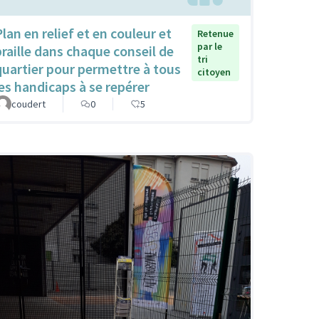
Plan en relief et en couleur et
Retenue
par le
braille dans chaque conseil de
tri
quartier pour permettre à tous
citoyen
les handicaps à se repérer
coudert
0
5