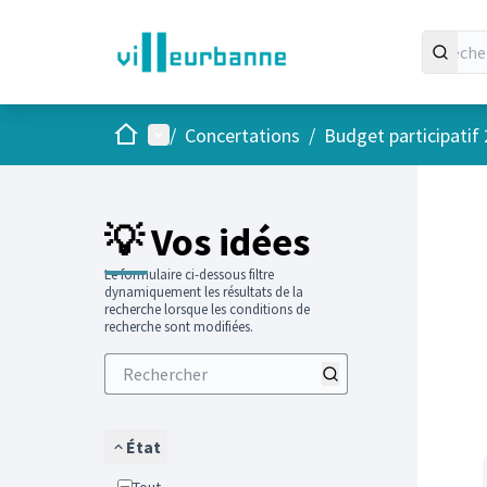
Accueil
Menu principal
/
Concertations
/
Budget participatif
Passer
L'élément
+
−
💡 Vos idées
Le formulaire ci-dessous filtre
dynamiquement les résultats de la
recherche lorsque les conditions de
recherche sont modifiées.
État