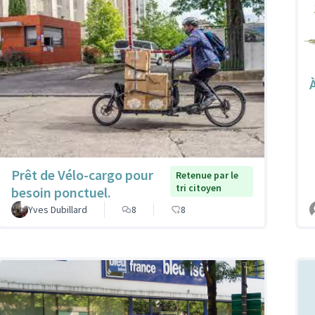
Prêt de Vélo-cargo pour
Retenue par le
tri citoyen
besoin ponctuel.
Yves Dubillard
8
8