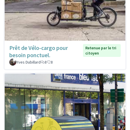
Prêt de Vélo-cargo pour
Retenue par le tri
citoyen
besoin ponctuel.
Yves Dubillard
8
8