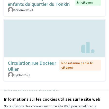
tri citoyen
enfants du quartier du Tonkin
adrien
0
4
Circulation rue Docteur
Non retenue par le tri
citoyen
Ollier
Cyril
0
1
Voir toutes les propositions retirées
Informations sur les cookies utilisés sur le site web
Nous utilisons des cookies sur notre site Web pour améliorer la
Conditions d'utilisation