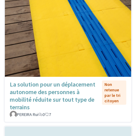
La solution pour un déplacement
Non
retenue
autonome des personnes à
par le tri
mobilité réduite sur tout type de
citoyen
terrains
PEREIRA Rui
0
7