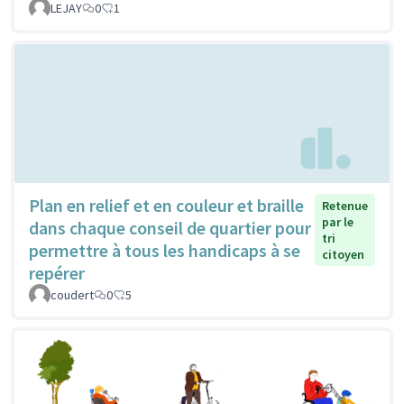
LEJAY
0
1
Plan en relief et en couleur et braille
Retenue
par le
dans chaque conseil de quartier pour
tri
permettre à tous les handicaps à se
citoyen
repérer
coudert
0
5