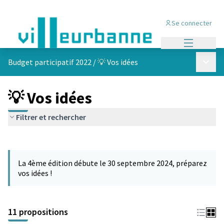
Se connecter
Menu princi
Menu p
Budget participatif 2022
/
💡 Vos idées
💡 Vos idées
Filtrer et rechercher
Passer la carte
Leaflet
|
©
OpenStreetMap
contributors
L'élément suivant est une carte qui présente les éléments de cet
+
La 4ème édition débute le 30 septembre 2024, préparez
−
vos idées !
11 propositions