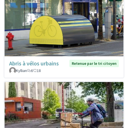
Abris à vélos urbains
Retenue par le tri citoyen
Kyllian
6
18