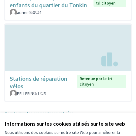
tri citoyen
enfants du quartier du Tonkin
adrien
0
4
Stations de réparation
Retenue par le tri
citoyen
vélos
PELLERIN
1
5
Voir toutes les propositions retirées
Informations sur les cookies utilisés sur le site web
Nous utilisons des cookies sur notre site Web pour améliorer la
Conditions d'utilisation