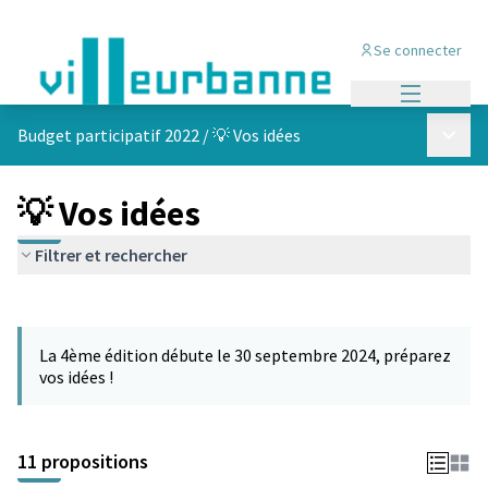
Se connecter
Menu princi
Menu p
Budget participatif 2022
/
💡 Vos idées
💡 Vos idées
Filtrer et rechercher
Passer la carte
Leaflet
|
©
OpenStreetMap
contributors
L'élément suivant est une carte qui présente les éléments de cet
+
La 4ème édition débute le 30 septembre 2024, préparez
−
vos idées !
11 propositions