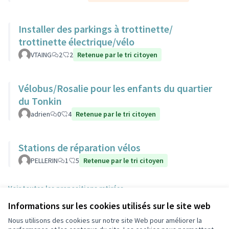
Installer des parkings à trottinette/
trottinette électrique/vélo
VTAING
2
2
Retenue par le tri citoyen
Vélobus/Rosalie pour les enfants du quartier
du Tonkin
adrien
0
4
Retenue par le tri citoyen
Stations de réparation vélos
PELLERIN
1
5
Retenue par le tri citoyen
Voir toutes les propositions retirées
Informations sur les cookies utilisés sur le site web
Nous utilisons des cookies sur notre site Web pour améliorer la
Conditions d'utilisation