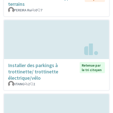
terrains
PEREIRA Rui
0
7
Installer des parkings à
Retenue par
le tri citoyen
trottinette/ trottinette
électrique/vélo
VTAING
2
2