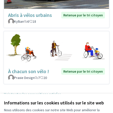
Abris à vélos urbains
Retenue par le tri citoyen
Kyllian
6
18
À chacun son vélo !
Retenue par le tri citoyen
Praxie Design
7
20
Voir toutes les propositions retirées
Informations sur les cookies utilisés sur le site web
Nous utilisons des cookies sur notre site Web pour améliorer la
Conditions d'utilisation