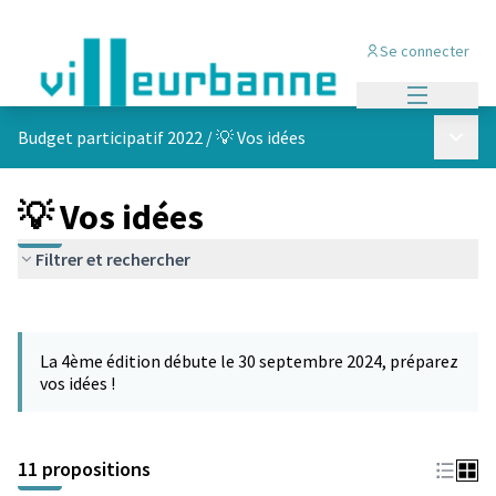
Se connecter
Menu princi
Menu p
Budget participatif 2022
/
💡 Vos idées
💡 Vos idées
Filtrer et rechercher
Passer la carte
Leaflet
|
©
OpenStreetMap
contributors
L'élément suivant est une carte qui présente les éléments de cet
+
La 4ème édition débute le 30 septembre 2024, préparez
−
vos idées !
11 propositions