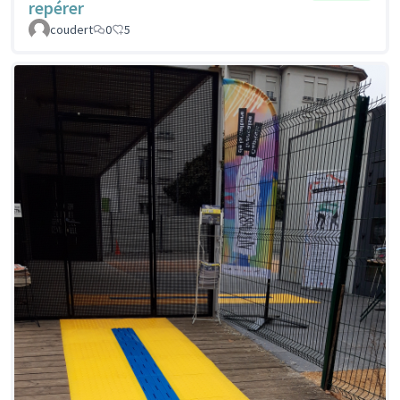
repérer
coudert
0
5