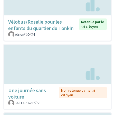
Vélobus/Rosalie pour les
Retenue par le
tri citoyen
enfants du quartier du Tonkin
adrien
0
4
Une journée sans
Non retenue par le tri
citoyen
voiture
GAILLARD
0
7