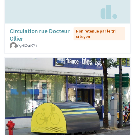
Circulation rue Docteur
Non retenue par le tri
citoyen
Ollier
Cyril
0
1