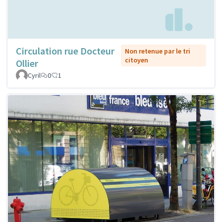
Circulation rue Docteur
Non retenue par le tri
citoyen
Ollier
Cyril
0
1