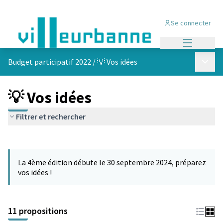
Se connecter
Menu princi
Menu p
Budget participatif 2022
/
💡 Vos idées
💡 Vos idées
Filtrer et rechercher
Passer la carte
Leaflet
|
©
OpenStreetMap
contributors
L'élément suivant est une carte qui présente les éléments de cet
+
La 4ème édition débute le 30 septembre 2024, préparez
−
vos idées !
11 propositions