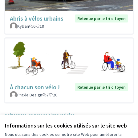
Abris à vélos urbains
Retenue par le tri citoyen
Kyllian
6
18
À chacun son vélo !
Retenue par le tri citoyen
Praxie Design
7
20
Voir toutes les propositions retirées
Informations sur les cookies utilisés sur le site web
Nous utilisons des cookies sur notre site Web pour améliorer la
Conditions d'utilisation