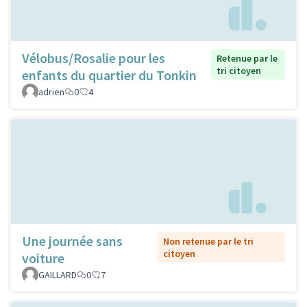
Vélobus/Rosalie pour les
Retenue par le
tri citoyen
enfants du quartier du Tonkin
adrien
0
4
Une journée sans
Non retenue par le tri
citoyen
voiture
GAILLARD
0
7