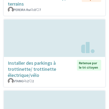
terrains
PEREIRA Rui
0
7
Installer des parkings à
Retenue par
le tri citoyen
trottinette/ trottinette
électrique/vélo
VTAING
2
2