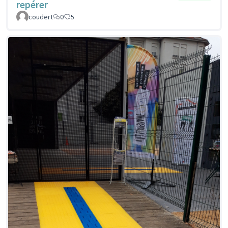
repérer
coudert
0
5