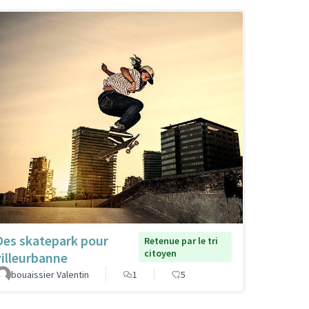
Des skatepark pour
Retenue par le tri
citoyen
villeurbanne
bouaissier Valentin
1
5