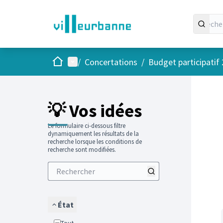
Accueil
Menu principal
/
Concertations
/
Budget participatif
Passer
L'élément
+
−
💡 Vos idées
Le formulaire ci-dessous filtre
dynamiquement les résultats de la
recherche lorsque les conditions de
recherche sont modifiées.
État