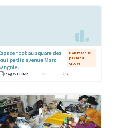
Espace foot au square des
Non retenue
par le tri
tout petits avenue Marc
citoyen
Sangnier
Piégay Bullion
1
2