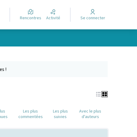
Rencontres
Activité
Se connecter
Leaflet
|
©
OpenStreetMap
contributors
e des points de carte. L'élément peut être utilisé avec un lecteur
es !
lus
Les plus
Les plus
Avec le plus
nues
commentées
suivies
d'auteurs