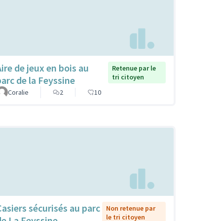
Aire de jeux en bois au
Retenue par le
tri citoyen
parc de la Feyssine
Coralie
2
10
Casiers sécurisés au parc
Non retenue par
le tri citoyen
de La Feyssine.