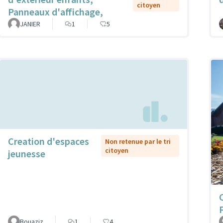
citoyen
Panneaux d'affichage,
JANIER
1
5
Creation d'espaces
Non retenue par le tri
citoyen
jeunesse
Bouaziz
1
4