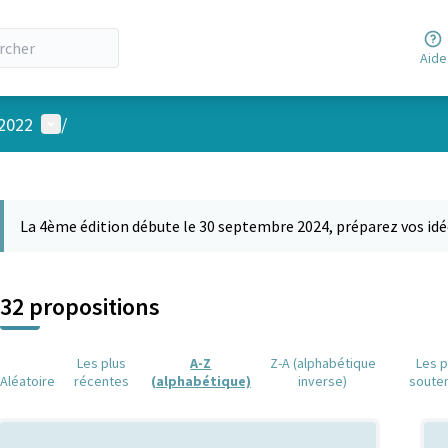
Aide
Menu utilisateur
 2022
/
 la carte
 suivant est une carte qui présente les éléments de cette page comm
La 4ème édition débute le 30 septembre 2024, préparez vos idé
32 propositions
Les plus
A-Z
Z-A (alphabétique
Les p
Aléatoire
récentes
(alphabétique)
inverse)
soute