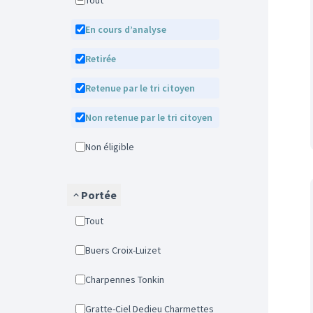
Tout
En cours d’analyse
Retirée
Retenue par le tri citoyen
Non retenue par le tri citoyen
Non éligible
Portée
Tout
Buers Croix-Luizet
Charpennes Tonkin
Gratte-Ciel Dedieu Charmettes