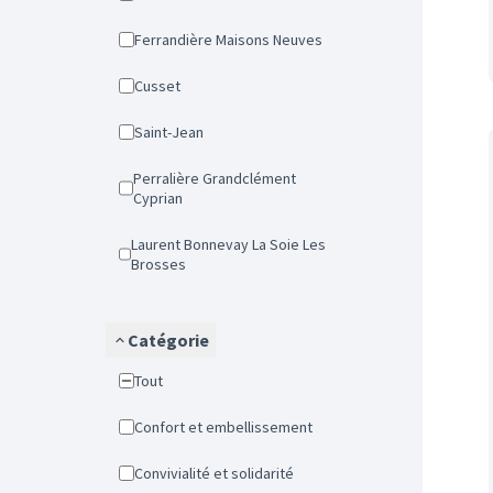
Ferrandière Maisons Neuves
Cusset
Saint-Jean
Perralière Grandclément
Cyprian
Laurent Bonnevay La Soie Les
Brosses
Catégorie
Tout
Confort et embellissement
Convivialité et solidarité