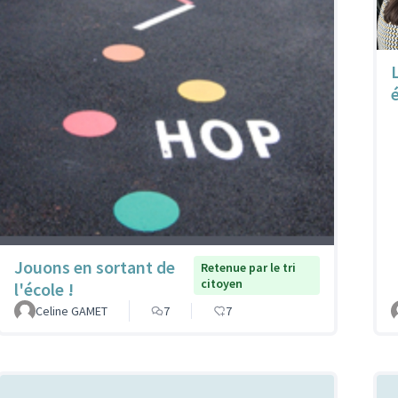
Jouons en sortant de
Retenue par le tri
citoyen
l'école !
Celine GAMET
7
7