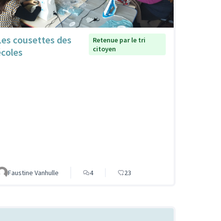
Les cousettes des
Retenue par le tri
citoyen
écoles
Faustine Vanhulle
4
23