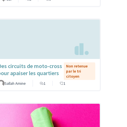
Des circuits de moto-cross
Non retenue
par le tri
pour apaiser les quartiers
citoyen
Sallah Amine
1
1