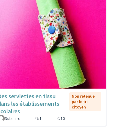
Des serviettes en tissu
Non retenue
par le tri
dans les établissements
citoyen
scolaires
Dubillard
1
10