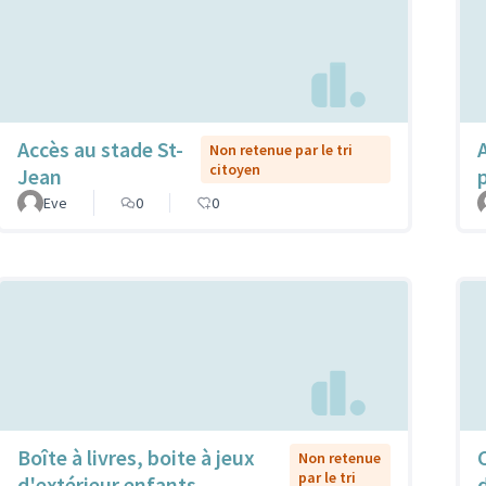
Accès au stade St-
Non retenue par le tri
citoyen
Jean
Eve
0
0
Boîte à livres, boite à jeux
Non retenue
par le tri
d'extérieur enfants,