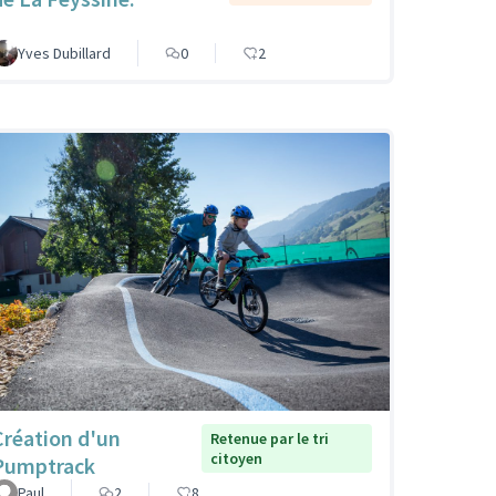
Yves Dubillard
0
2
Création d'un
Retenue par le tri
citoyen
Pumptrack
Paul
2
8