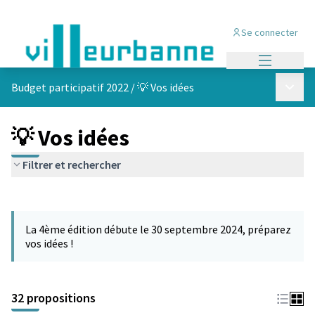
Se connecter
Menu princi
Menu p
Budget participatif 2022
/
💡 Vos idées
💡 Vos idées
Filtrer et rechercher
Passer la carte
Leaflet
|
©
OpenStreetMap
contributors
L'élément suivant est une carte qui présente les éléments de cet
+
La 4ème édition débute le 30 septembre 2024, préparez
−
vos idées !
32 propositions