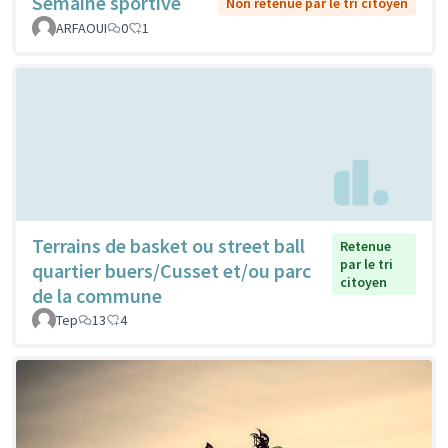
Semaine sportive
Non retenue par le tri citoyen
ARFAOUI
0
1
Terrains de basket ou street ball
Retenue
par le tri
quartier buers/Cusset et/ou parc
citoyen
de la commune
Tep
13
4