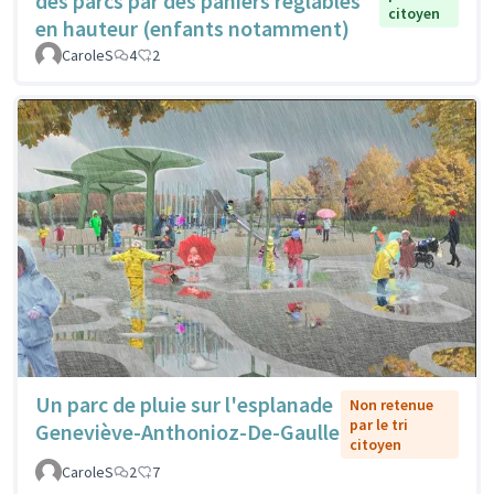
des parcs par des paniers réglables
citoyen
en hauteur (enfants notamment)
CaroleS
4
2
Un parc de pluie sur l'esplanade
Non retenue
par le tri
Geneviève-Anthonioz-De-Gaulle
citoyen
CaroleS
2
7