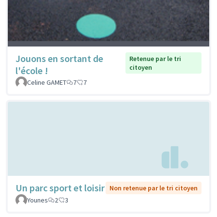
Jouons en sortant de
Retenue par le tri
citoyen
l'école !
Celine GAMET
7
7
Un parc sport et loisir
Non retenue par le tri citoyen
Younes
2
3