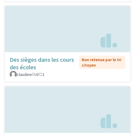
Des sièges dans les cours
Non retenue par le tri
citoyen
des écoles
claudine
0
1