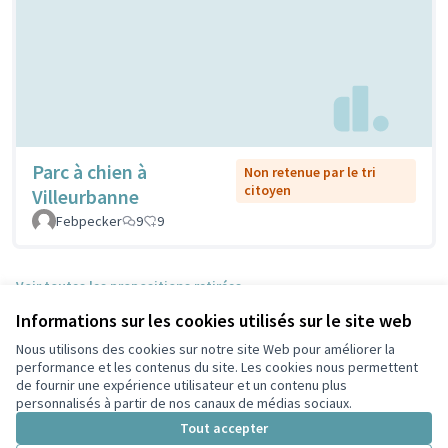
Parc à chien à
Non retenue par le tri
citoyen
Villeurbanne
Febpecker
9
9
Voir toutes les propositions retirées
Informations sur les cookies utilisés sur le site web
Nous utilisons des cookies sur notre site Web pour améliorer la
Conditions d'utilisation
performance et les contenus du site. Les cookies nous permettent
Paramètres des cookies
de fournir une expérience utilisateur et un contenu plus
Participez Villeurbanne sur X
Participez Villeurbanne sur Facebook
Participez Villeurbanne sur Instagram
Participez Villeurbanne sur YouTube
personnalisés à partir de nos canaux de médias sociaux.
(Lien externe)
(Lien externe)
(Lien externe)
(Lien externe)
Tout accepter