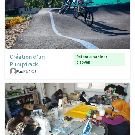
Création d'un
Retenue par le tri
citoyen
Pumptrack
Paul
2
8