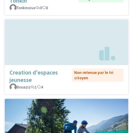
Tonkin
Tonkinoise
0
8
Creation d'espaces
Non retenue par le tri
citoyen
jeunesse
Bouaziz
1
4