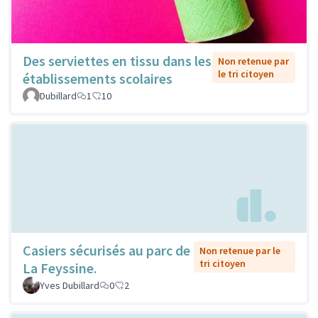
Des serviettes en tissu dans les
Non retenue par
le tri citoyen
établissements scolaires
Dubillard
1
10
Casiers sécurisés au parc de
Non retenue par le
tri citoyen
La Feyssine.
Yves Dubillard
0
2