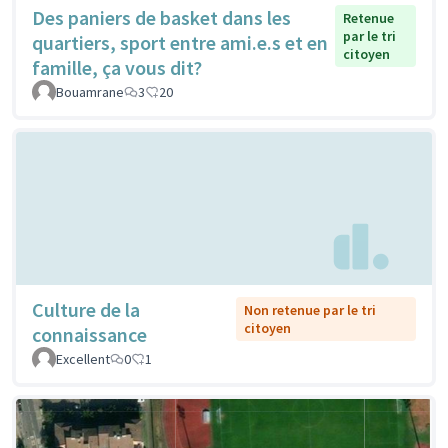
Des paniers de basket dans les
Retenue
par le tri
quartiers, sport entre ami.e.s et en
citoyen
famille, ça vous dit?
Bouamrane
3
20
Culture de la
Non retenue par le tri
citoyen
connaissance
Excellent
0
1