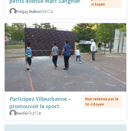
petits avenue Marc Sangnier
citoyen
Piégay Bullion
1
2
Participez Villeurbanne –
Non retenue par le
tri citoyen
promouvoir le sport.
Denfer
2
4