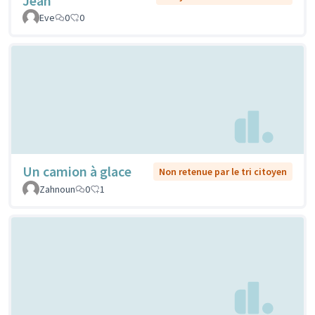
Jean
Eve
0
0
Un camion à glace
Non retenue par le tri citoyen
Zahnoun
0
1