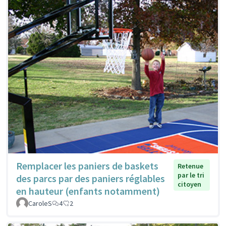
Remplacer les paniers de baskets
Retenue
par le tri
des parcs par des paniers réglables
citoyen
en hauteur (enfants notamment)
CaroleS
4
2