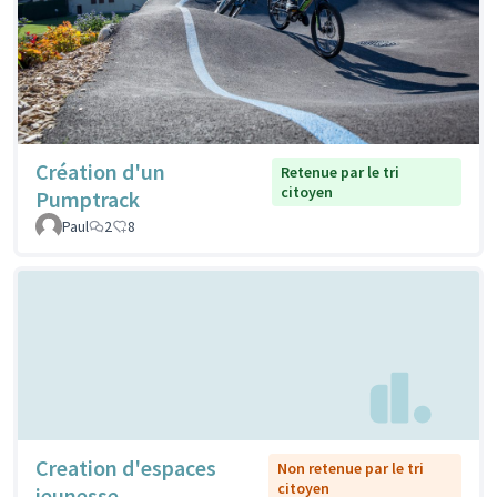
Création d'un
Retenue par le tri
citoyen
Pumptrack
Paul
2
8
Creation d'espaces
Non retenue par le tri
citoyen
jeunesse