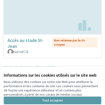
Accès au stade St-
Non retenue par le tri
citoyen
Jean
Eve
0
0
Voir toutes les propositions retirées
Informations sur les cookies utilisés sur le site web
Nous utilisons des cookies sur notre site Web pour améliorer la
Conditions d'utilisation
performance et les contenus du site. Les cookies nous permettent
Paramètres des cookies
de fournir une expérience utilisateur et un contenu plus
Participez Villeurbanne sur X
Participez Villeurbanne sur Facebook
Participez Villeurbanne sur Instagram
Participez Villeurbanne sur YouTube
personnalisés à partir de nos canaux de médias sociaux.
(Lien externe)
(Lien externe)
(Lien externe)
(Lien externe)
Tout accepter