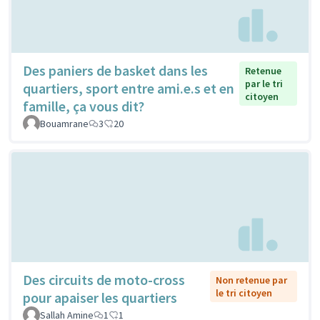
Des paniers de basket dans les
Retenue
par le tri
quartiers, sport entre ami.e.s et en
citoyen
famille, ça vous dit?
Bouamrane
3
20
Des circuits de moto-cross
Non retenue par
le tri citoyen
pour apaiser les quartiers
Sallah Amine
1
1