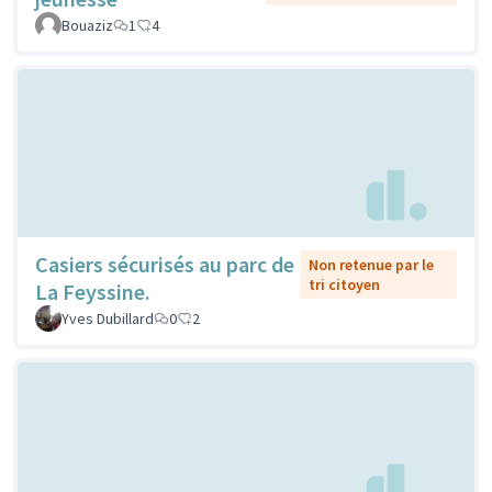
Bouaziz
1
4
Casiers sécurisés au parc de
Non retenue par le
tri citoyen
La Feyssine.
Yves Dubillard
0
2