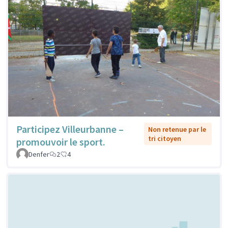
Participez Villeurbanne –
Non retenue par le
tri citoyen
promouvoir le sport.
Denfer
2
4