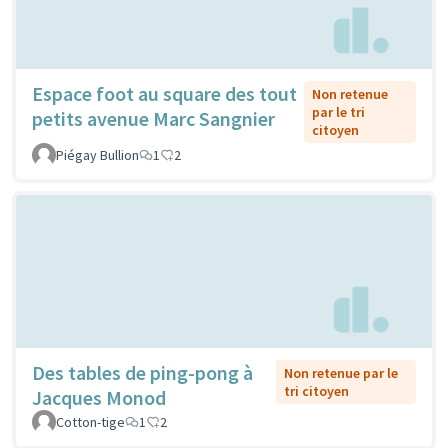
Espace foot au square des tout
Non retenue
par le tri
petits avenue Marc Sangnier
citoyen
Piégay Bullion
1
2
Des tables de ping-pong à
Non retenue par le
tri citoyen
Jacques Monod
Cotton-tige
1
2