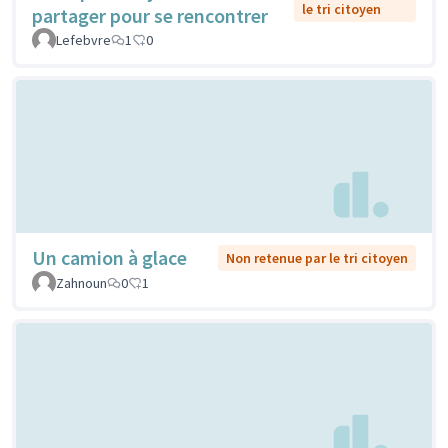
le tri citoyen
partager pour se rencontrer
Lefebvre
1
0
Un camion à glace
Non retenue par le tri citoyen
Zahnoun
0
1