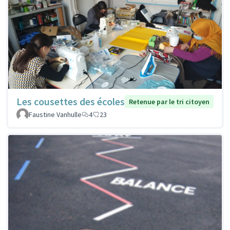
Les cousettes des écoles
Retenue par le tri citoyen
Faustine Vanhulle
4
23