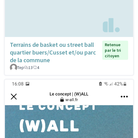
Terrains de basket ou street ball
Retenue
par le tri
quartier buers/Cusset et/ou parc
citoyen
de la commune
Tep
13
4