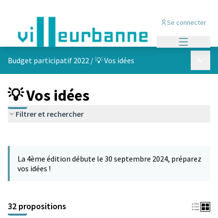
Se connecter
Menu princi
Menu p
Budget participatif 2022
/
💡 Vos idées
💡 Vos idées
Filtrer et rechercher
Passer la carte
Leaflet
|
©
OpenStreetMap
contributors
L'élément suivant est une carte qui présente les éléments de cet
+
La 4ème édition débute le 30 septembre 2024, préparez
−
vos idées !
32 propositions