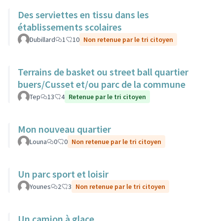
Des serviettes en tissu dans les
établissements scolaires
Dubillard
1
10
Non retenue par le tri citoyen
Terrains de basket ou street ball quartier
buers/Cusset et/ou parc de la commune
Tep
13
4
Retenue par le tri citoyen
Mon nouveau quartier
Louna
0
0
Non retenue par le tri citoyen
Un parc sport et loisir
Younes
2
3
Non retenue par le tri citoyen
Un camion à glace