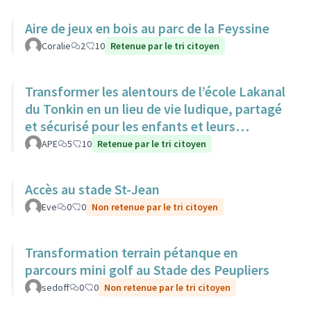
Aire de jeux en bois au parc de la Feyssine
Coralie
2
10
Retenue par le tri citoyen
Transformer les alentours de l’école Lakanal
du Tonkin en un lieu de vie ludique, partagé
et sécurisé pour les enfants et leurs
familles.
APE
5
10
Retenue par le tri citoyen
Accès au stade St-Jean
Eve
0
0
Non retenue par le tri citoyen
Transformation terrain pétanque en
parcours mini golf au Stade des Peupliers
sedoff
0
0
Non retenue par le tri citoyen