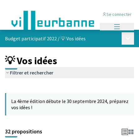
Se connecter
Menu princi
Menu p
Budget participatif 2022
/
💡 Vos idées
💡 Vos idées
Filtrer et rechercher
Passer la carte
Leaflet
|
©
OpenStreetMap
contributors
L'élément suivant est une carte qui présente les éléments de cet
+
La 4ème édition débute le 30 septembre 2024, préparez
−
vos idées !
32 propositions