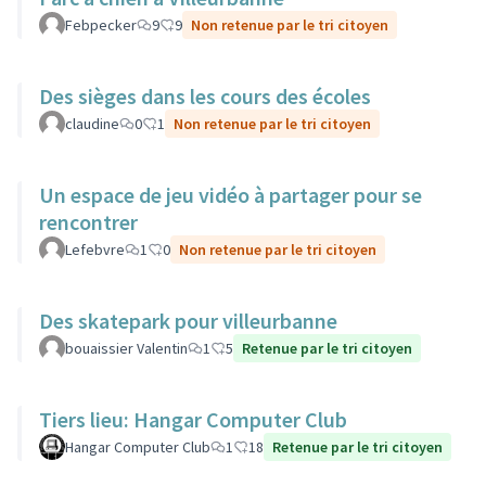
Febpecker
9
9
Non retenue par le tri citoyen
Des sièges dans les cours des écoles
claudine
0
1
Non retenue par le tri citoyen
Un espace de jeu vidéo à partager pour se
rencontrer
Lefebvre
1
0
Non retenue par le tri citoyen
Des skatepark pour villeurbanne
bouaissier Valentin
1
5
Retenue par le tri citoyen
Tiers lieu: Hangar Computer Club
Hangar Computer Club
1
18
Retenue par le tri citoyen