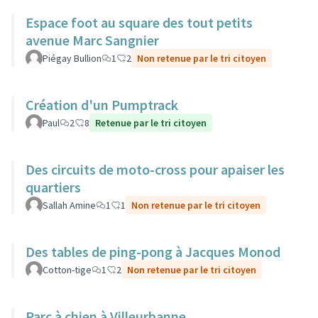
Espace foot au square des tout petits
avenue Marc Sangnier
Piégay Bullion
1
2
Non retenue par le tri citoyen
Création d'un Pumptrack
Paul
2
8
Retenue par le tri citoyen
Des circuits de moto-cross pour apaiser les
quartiers
Sallah Amine
1
1
Non retenue par le tri citoyen
Des tables de ping-pong à Jacques Monod
Cotton-tige
1
2
Non retenue par le tri citoyen
Parc à chien à Villeurbanne