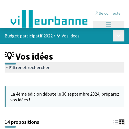
Se connecter
Menu princi
Menu p
Budget participatif 2022
/
💡 Vos idées
💡 Vos idées
Filtrer et rechercher
Passer la carte
Leaflet
|
©
OpenStreetMap
contributors
L'élément suivant est une carte qui présente les éléments de cet
+
La 4ème édition débute le 30 septembre 2024, préparez
−
vos idées !
14 propositions