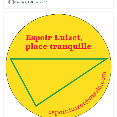
Celine GAMET
7
7