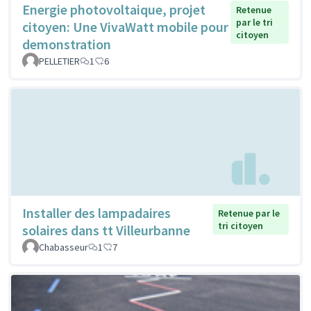
Energie photovoltaique, projet
Retenue
par le tri
citoyen: Une VivaWatt mobile pour
citoyen
demonstration
PELLETIER
1
6
Installer des lampadaires
Retenue par le
tri citoyen
solaires dans tt Villeurbanne
Chabasseur
1
7