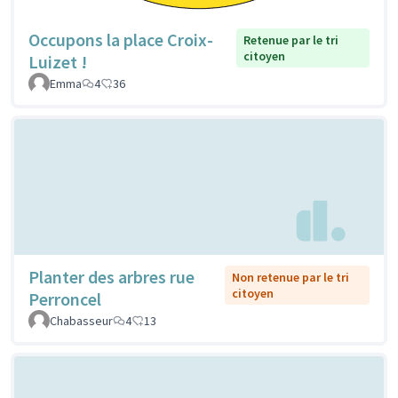
Occupons la place Croix-
Retenue par le tri
citoyen
Luizet !
Emma
4
36
Planter des arbres rue
Non retenue par le tri
citoyen
Perroncel
Chabasseur
4
13