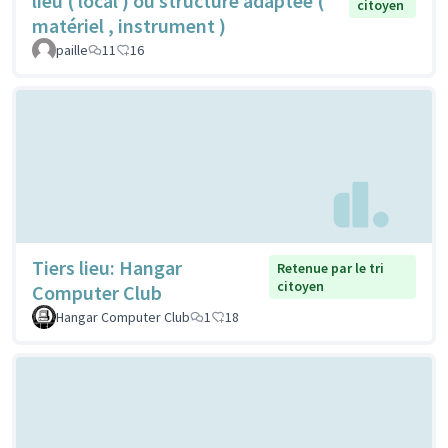
lieu ( local ) ou structure adaptée (
citoyen
matériel , instrument )
paille
11
16
Tiers lieu: Hangar
Retenue par le tri
citoyen
Computer Club
Hangar Computer Club
1
18