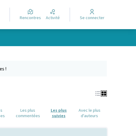
Rencontres
Activité
Se connecter
Leaflet
|
©
OpenStreetMap
contributors
e des points de carte. L'élément peut être utilisé avec un lecteur
es !
us
Les plus
Les plus
Avec le plus
ues
commentées
suivies
d'auteurs