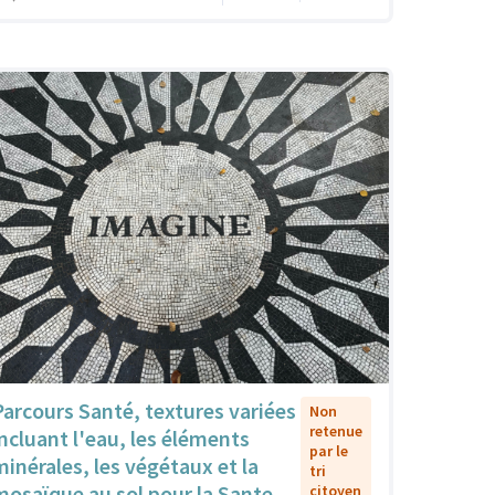
Parcours Santé, textures variées
Non
retenue
incluant l'eau, les éléments
par le
minérales, les végétaux et la
tri
mosaïque au sol pour la Sante
citoyen