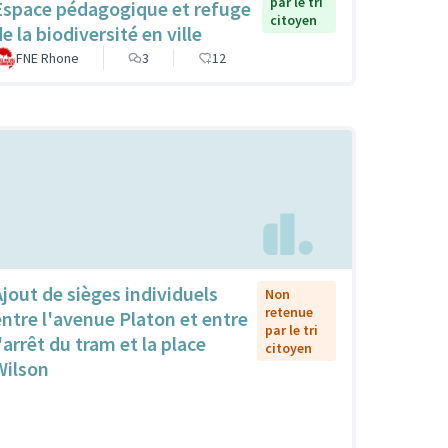
par le tri
Espace pédagogique et refuge
citoyen
e la biodiversité en ville
FNE Rhone
3
12
Ajout de sièges individuels
Non
retenue
entre l'avenue Platon et entre
par le tri
'arrêt du tram et la place
citoyen
Wilson