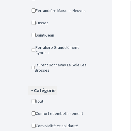
Ferrandière Maisons Neuves
Cusset
Saint-Jean
Perralière Grandclément
Cyprian
Laurent Bonnevay La Soie Les
Brosses
Catégorie
Tout
Confort et embellissement
Convivialité et solidarité