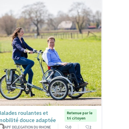
Balades roulantes et
Retenue par le
tri citoyen
mobilité douce adaptée
APF DELEGATION DU RHONE
0
2