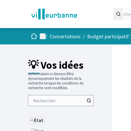
Accueil
Menu principal
/
Concertations
/
Budget participatif
Passer
L'élément
+
−
💡 Vos idées
Le formulaire ci-dessous filtre
dynamiquement les résultats de la
recherche lorsque les conditions de
recherche sont modifiées.
État