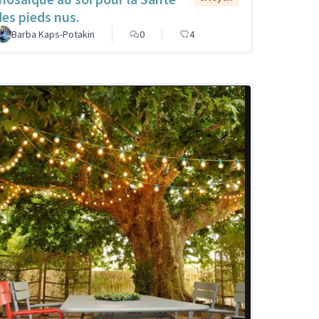
des pieds nus.
Barba Kaps-Potakin
0
4