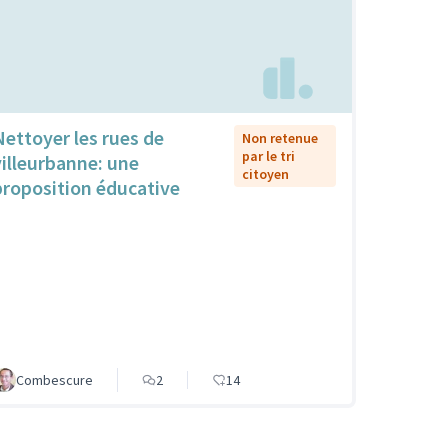
Nettoyer les rues de
Non retenue
par le tri
villeurbanne: une
citoyen
proposition éducative
Combescure
2
14