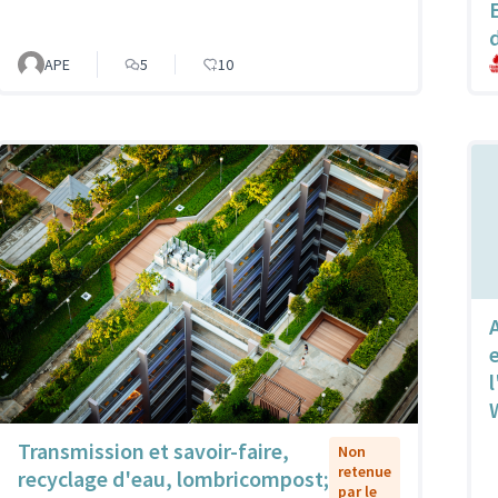
d
APE
5
10
l
Transmission et savoir-faire,
Non
retenue
recyclage d'eau, lombricompost;
par le