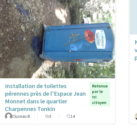
Installation de toilettes
Retenue
par le
pérennes près de l'Espace Jean
tri
Monnet dans le quartier
citoyen
Charpennes Tonkin
Cluzeau B
5
14