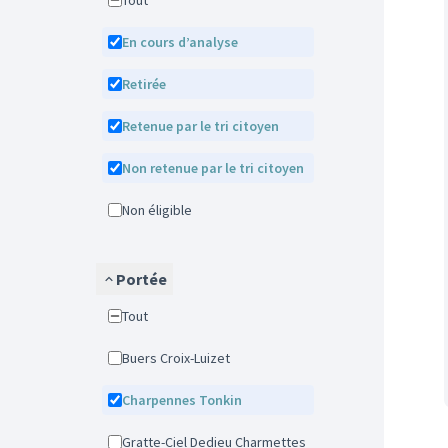
Tout
En cours d’analyse
Retirée
Retenue par le tri citoyen
Non retenue par le tri citoyen
Non éligible
Portée
Tout
Buers Croix-Luizet
Charpennes Tonkin
Gratte-Ciel Dedieu Charmettes