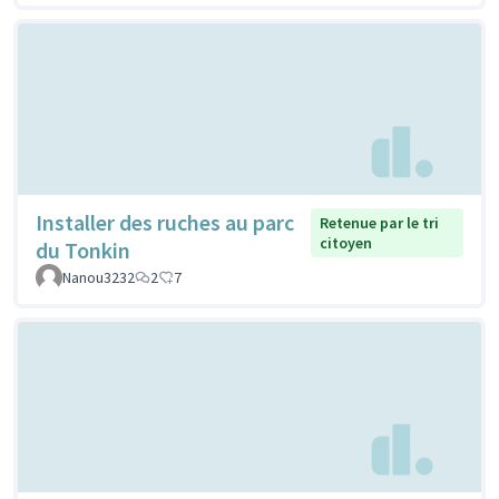
Installer des ruches au parc
Retenue par le tri
citoyen
du Tonkin
Nanou3232
2
7