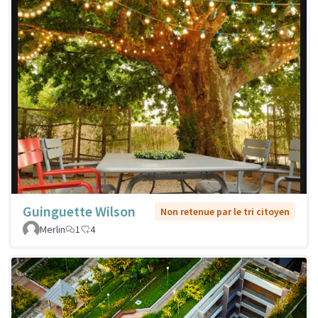
Guinguette Wilson
Non retenue par le tri citoyen
Merlin
1
4