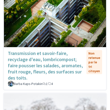
Transmission et savoir-faire,
Non
retenue
recyclage d'eau, lombricompost;
par le
faire pousser les salades, aromates,
tri
fruit rouge, fleurs, des surfaces sur
citoyen
des toits.
Barba Kaps-Potakin
1
4