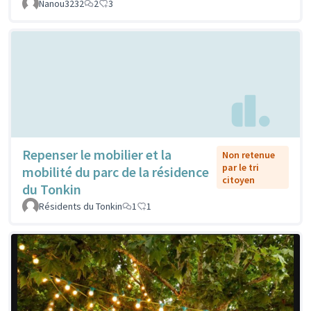
Nanou3232
2
3
Repenser le mobilier et la
Non retenue
par le tri
mobilité du parc de la résidence
citoyen
du Tonkin
Résidents du Tonkin
1
1