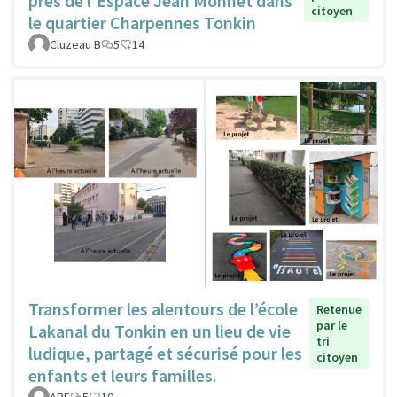
près de l'Espace Jean Monnet dans
citoyen
le quartier Charpennes Tonkin
Cluzeau B
5
14
Transformer les alentours de l’école
Retenue
par le
Lakanal du Tonkin en un lieu de vie
tri
ludique, partagé et sécurisé pour les
citoyen
enfants et leurs familles.