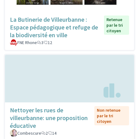
La Butinerie de Villeurbanne :
Retenue
par le tri
Espace pédagogique et refuge de
citoyen
la biodiversité en ville
FNE Rhone
3
12
Nettoyer les rues de
Non retenue
par le tri
villeurbanne: une proposition
citoyen
éducative
Combescure
2
14