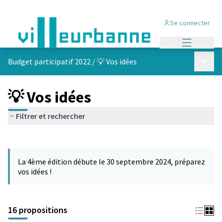
Se connecter
Menu princi
Menu p
Budget participatif 2022
/
💡 Vos idées
💡 Vos idées
Filtrer et rechercher
Passer la carte
Leaflet
|
©
OpenStreetMap
contributors
L'élément suivant est une carte qui présente les éléments de cet
+
La 4ème édition débute le 30 septembre 2024, préparez
−
vos idées !
16 propositions