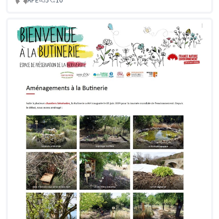
APE
5
10