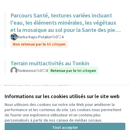
Parcours Santé, textures variées incluant
l'eau, les éléments minérales, les végétaux
et la mosaïque au sol pour la Sante des pieds
nus.
Barba Kaps-Potakin
0
4
Non retenue par le tri citoyen
Terrain multiactivités au Tonkin
Tonkinoise
0
8
Retenue par le tri citoyen
Voir toutes les propositions retirées
Informations sur les cookies utilisés sur le site web
Nous utilisons des cookies sur notre site Web pour améliorer la
Conditions d'utilisation
performance et les contenus du site. Les cookies nous permettent
Paramètres des cookies
de fournir une expérience utilisateur et un contenu plus
Participez Villeurbanne sur X
Participez Villeurbanne sur Facebook
Participez Villeurbanne sur Instagram
Participez Villeurbanne sur YouTube
personnalisés à partir de nos canaux de médias sociaux.
(Lien externe)
(Lien externe)
(Lien externe)
(Lien externe)
Tout accepter