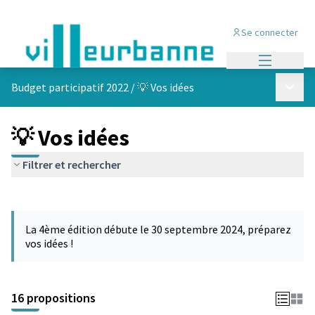
Se connecter
Menu princi
Menu p
Budget participatif 2022
/
💡 Vos idées
💡 Vos idées
Filtrer et rechercher
Passer la carte
Leaflet
|
©
OpenStreetMap
contributors
L'élément suivant est une carte qui présente les éléments de cet
+
La 4ème édition débute le 30 septembre 2024, préparez
−
vos idées !
16 propositions