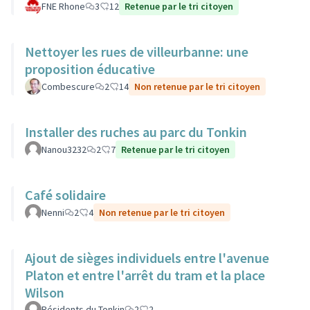
FNE Rhone
3
12
Retenue par le tri citoyen
Nettoyer les rues de villeurbanne: une
proposition éducative
Combescure
2
14
Non retenue par le tri citoyen
Installer des ruches au parc du Tonkin
Nanou3232
2
7
Retenue par le tri citoyen
Café solidaire
Nenni
2
4
Non retenue par le tri citoyen
Ajout de sièges individuels entre l'avenue
Platon et entre l'arrêt du tram et la place
Wilson
Résidents du Tonkin
2
2