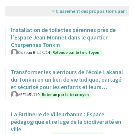
Classement des propositions par :
Installation de toilettes pérennes près de
l'Espace Jean Monnet dans le quartier
Charpennes Tonkin
Cluzeau B
5
14
Retenue par le tri citoyen
Transformer les alentours de l’école Lakanal
du Tonkin en un lieu de vie ludique, partagé
et sécurisé pour les enfants et leurs
familles.
APE
5
10
Retenue par le tri citoyen
La Butinerie de Villeurbanne : Espace
pédagogique et refuge de la biodiversité en
ville