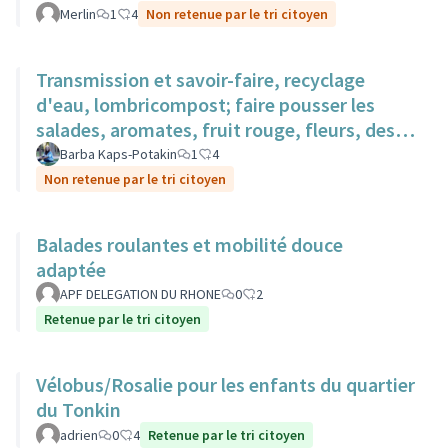
Merlin
1
4
Non retenue par le tri citoyen
Transmission et savoir-faire, recyclage
d'eau, lombricompost; faire pousser les
salades, aromates, fruit rouge, fleurs, des
surfaces sur des toits.
Barba Kaps-Potakin
1
4
Non retenue par le tri citoyen
Balades roulantes et mobilité douce
adaptée
APF DELEGATION DU RHONE
0
2
Retenue par le tri citoyen
Vélobus/Rosalie pour les enfants du quartier
du Tonkin
adrien
0
4
Retenue par le tri citoyen