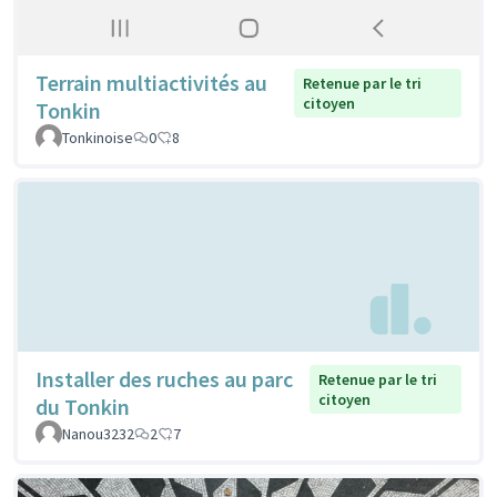
Terrain multiactivités au
Retenue par le tri
citoyen
Tonkin
Tonkinoise
0
8
Installer des ruches au parc
Retenue par le tri
citoyen
du Tonkin
Nanou3232
2
7