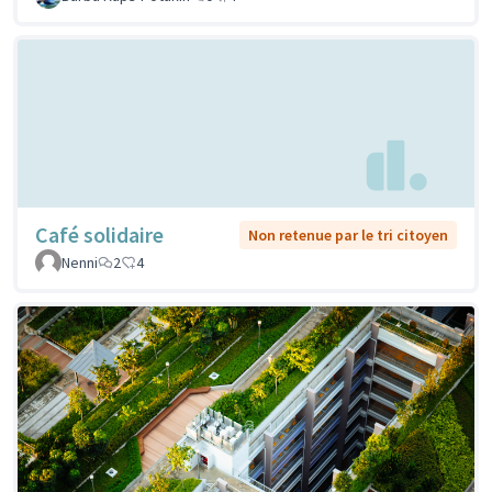
Café solidaire
Non retenue par le tri citoyen
Nenni
2
4