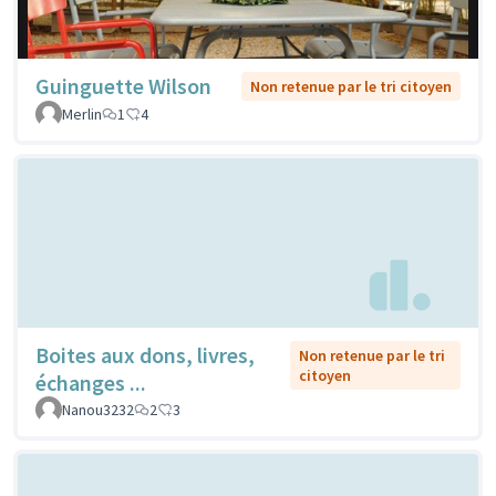
Guinguette Wilson
Non retenue par le tri citoyen
Merlin
1
4
Boites aux dons, livres,
Non retenue par le tri
citoyen
échanges ...
Nanou3232
2
3