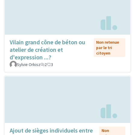
Vilain grand cône de béton ou
Non retenue
par le tri
atelier de création et
citoyen
d'expression ...?
Sylvie Orkisz
2
3
Ajout de sièges individuels entre
Non