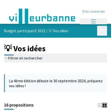
Se connecter
Menu princi
Menu p
Budget participatif 2022
/
💡 Vos idées
💡 Vos idées
Filtrer et rechercher
Passer la carte
Leaflet
|
©
OpenStreetMap
contributors
L'élément suivant est une carte qui présente les éléments de cet
+
La 4ème édition débute le 30 septembre 2024, préparez
−
vos idées !
16 propositions