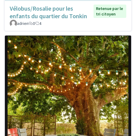
Vélobus/Rosalie pour les
Retenue par le
tri citoyen
enfants du quartier du Tonkin
adrien
0
4