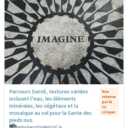
Parcours Santé, textures variées
Non
retenue
incluant l'eau, les éléments
par le
minérales, les végétaux et la
tri
mosaïque au sol pour la Sante des
citoyen
pieds nus.
Barba Kaps-Potakin
0
4