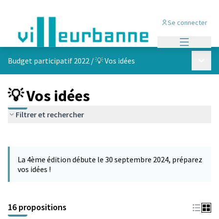
Se connecter
Menu princi
Menu p
Budget participatif 2022
/
💡 Vos idées
💡 Vos idées
Filtrer et rechercher
Passer la carte
Leaflet
|
©
OpenStreetMap
contributors
L'élément suivant est une carte qui présente les éléments de cet
+
La 4ème édition débute le 30 septembre 2024, préparez
−
vos idées !
16 propositions