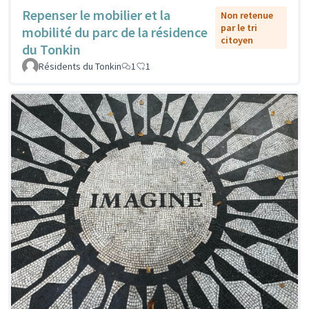
Repenser le mobilier et la
Non retenue
par le tri
mobilité du parc de la résidence
citoyen
du Tonkin
Résidents du Tonkin
1
1