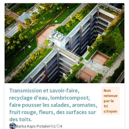
Transmission et savoir-faire,
Non
retenue
recyclage d'eau, lombricompost;
par le
faire pousser les salades, aromates,
tri
fruit rouge, fleurs, des surfaces sur
citoyen
des toits.
Barba Kaps-Potakin
1
4