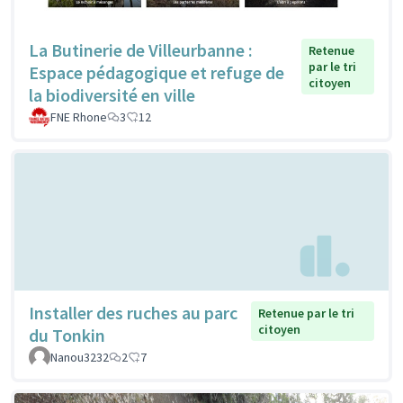
La Butinerie de Villeurbanne :
Retenue
par le tri
Espace pédagogique et refuge de
citoyen
la biodiversité en ville
FNE Rhone
3
12
Installer des ruches au parc
Retenue par le tri
citoyen
du Tonkin
Nanou3232
2
7