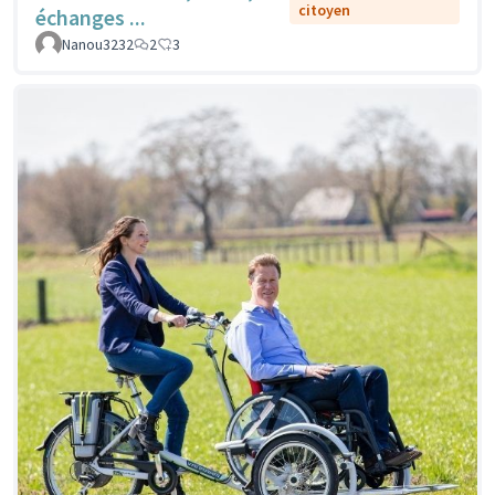
citoyen
échanges ...
Nanou3232
2
3