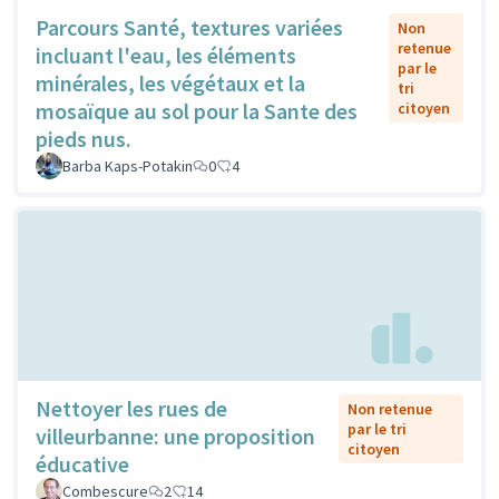
Parcours Santé, textures variées
Non
retenue
incluant l'eau, les éléments
par le
minérales, les végétaux et la
tri
mosaïque au sol pour la Sante des
citoyen
pieds nus.
Barba Kaps-Potakin
0
4
Nettoyer les rues de
Non retenue
par le tri
villeurbanne: une proposition
citoyen
éducative
Combescure
2
14