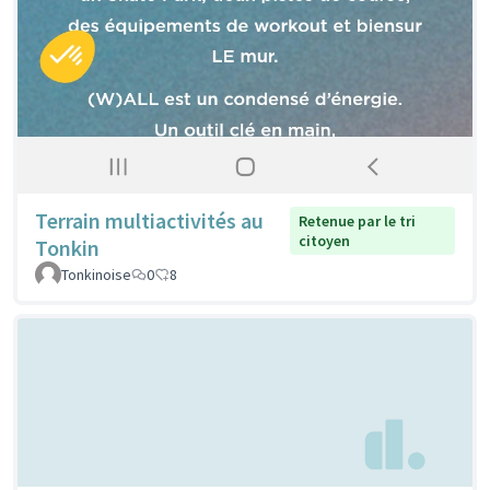
Terrain multiactivités au
Retenue par le tri
citoyen
Tonkin
Tonkinoise
0
8