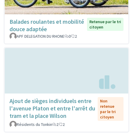
Balades roulantes et mobilité
Retenue par le tri
citoyen
douce adaptée
APF DELEGATION DU RHONE
0
2
Ajout de sièges individuels entre
Non
retenue
l'avenue Platon et entre l'arrêt du
par le tri
tram et la place Wilson
citoyen
Résidents du Tonkin
2
2