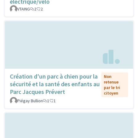
électrique/vélo
VTAING
2
2
Création d'un parc à chien pour la
Non
retenue
sécurité et la santé des enfants au
par le tri
Parc Jacques Prévert
citoyen
Piégay Bullion
1
1