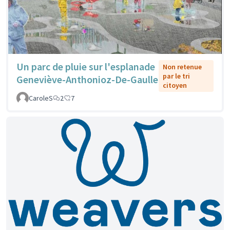
Un parc de pluie sur l'esplanade
Non retenue
par le tri
Geneviève-Anthonioz-De-Gaulle
citoyen
CaroleS
2
7