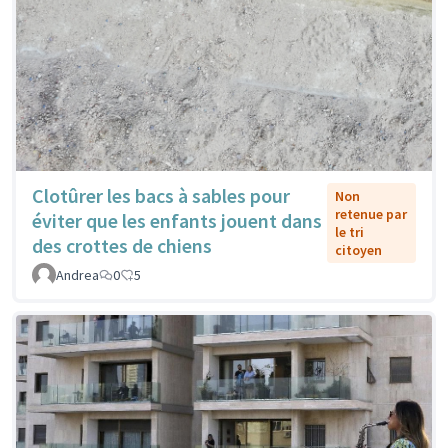
Clotûrer les bacs à sables pour
Non
retenue par
éviter que les enfants jouent dans
le tri
des crottes de chiens
citoyen
Andrea
0
5