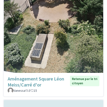
Aménagement Square Léon
Retenue par le tri
citoyen
Meiss/Carré d'or
Vanessa
3
15