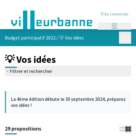
Se connecter
Menu princi
Menu p
Budget participatif 2022
/
💡 Vos idées
💡 Vos idées
Filtrer et rechercher
Passer la carte
Leaflet
|
©
OpenStreetMap
contributors
L'élément suivant est une carte qui présente les éléments de cet
+
La 4ème édition débute le 30 septembre 2024, préparez
−
vos idées !
29 propositions