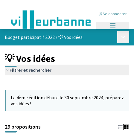
Se connecter
Menu princi
Menu p
Budget participatif 2022
/
💡 Vos idées
💡 Vos idées
Filtrer et rechercher
Passer la carte
Leaflet
|
©
OpenStreetMap
contributors
L'élément suivant est une carte qui présente les éléments de cet
+
La 4ème édition débute le 30 septembre 2024, préparez
−
vos idées !
29 propositions