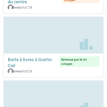
du centre
krebs
1
9
Boite à livres à Gratte-
Retenue par le tri
citoyen
Ciel
Emma
2
5