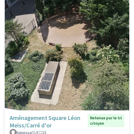
Aménagement Square Léon
Retenue par le tri
citoyen
Meiss/Carré d'or
Vanessa
3
15