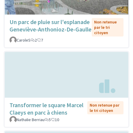
Un parc de pluie sur l'esplanade
Non retenue
par le tri
Geneviève-Anthonioz-De-Gaulle
citoyen
CaroleS
2
7
Transformer le square Marcel
Non retenue par
le tri citoyen
Claeys en parc à chiens
Nathalie Berriau
5
10