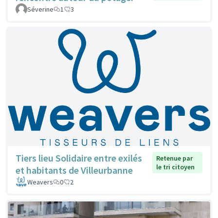
Séverine
1
3
Tiers lieu Solidaire entre exilés
Retenue par
le tri citoyen
et habitants de Villeurbanne
Weavers
0
2