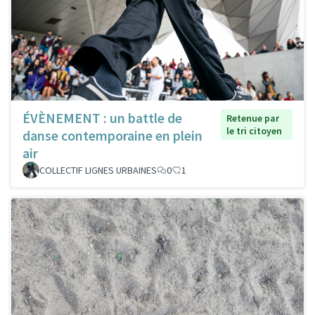
ÉVÈNEMENT : un battle de
Retenue par
le tri citoyen
danse contemporaine en plein
air
COLLECTIF LIGNES URBAINES
0
1