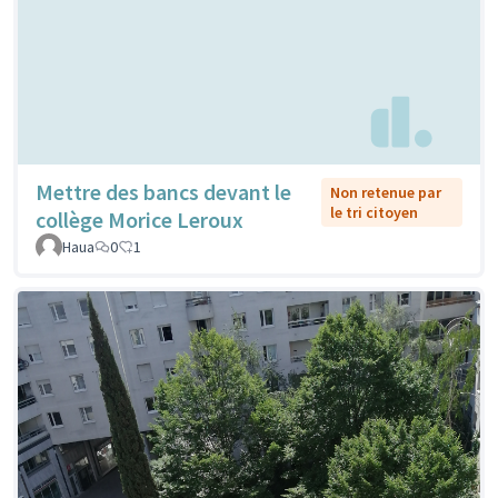
Mettre des bancs devant le
Non retenue par
le tri citoyen
collège Morice Leroux
Haua
0
1