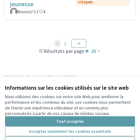
citoyen
jeunesse
Bouaziz
1
4
1
2
Résultats par page :
25
Voir toutes les propositions retirées
Informations sur les cookies utilisés sur le site web
Nous utilisons des cookies sur notre site Web pour améliorer la
Conditions d'utilisation
performance et les contenus du site. Les cookies nous permettent
Paramètres des cookies
de fournir une expérience utilisateur et un contenu plus
Participez Villeurbanne sur X
Participez Villeurbanne sur Facebook
Participez Villeurbanne sur Instagram
Participez Villeurbanne sur YouTube
personnalisés à partir de nos canaux de médias sociaux.
(Lien externe)
(Lien externe)
(Lien externe)
(Lien externe)
Tout accepter
Accepter seulement les cookies essentiels
Licence Cre
(Lien extern