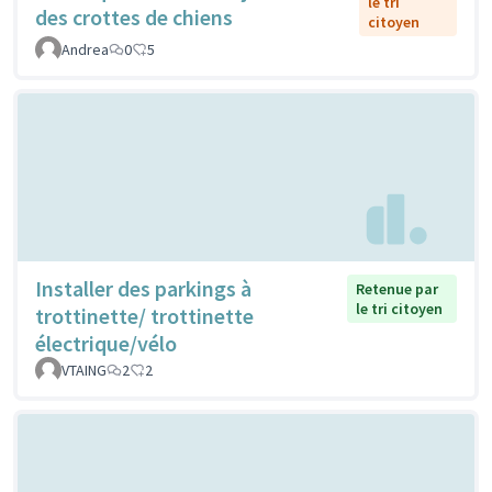
le tri
des crottes de chiens
citoyen
Andrea
0
5
Installer des parkings à
Retenue par
le tri citoyen
trottinette/ trottinette
électrique/vélo
VTAING
2
2