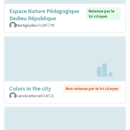
Espace Nature Pédagogique
Retenue par le
tri citoyen
Dedieu République
Martignolles
20
79
Colors in the city
Non retenue par le tri citoyen
CaroGratteciel
0
1