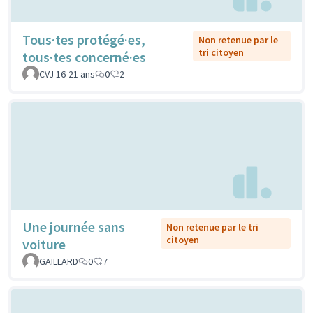
Tous·tes protégé·es,
Non retenue par le
tri citoyen
tous·tes concerné·es
CVJ 16-21 ans
0
2
Une journée sans
Non retenue par le tri
citoyen
voiture
GAILLARD
0
7