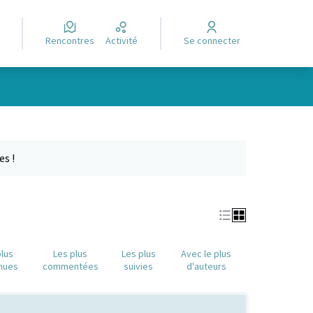
Rencontres
Activité
Se connecter
Leaflet
|
©
OpenStreetMap
contributors
e des points de carte. L'élément peut être utilisé avec un lecteur
es !
plus
Les plus
Les plus
Avec le plus
nues
commentées
suivies
d'auteurs