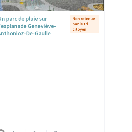
Un parc de pluie sur
Non retenue
par le tri
l'esplanade Geneviève-
citoyen
Anthonioz-De-Gaulle