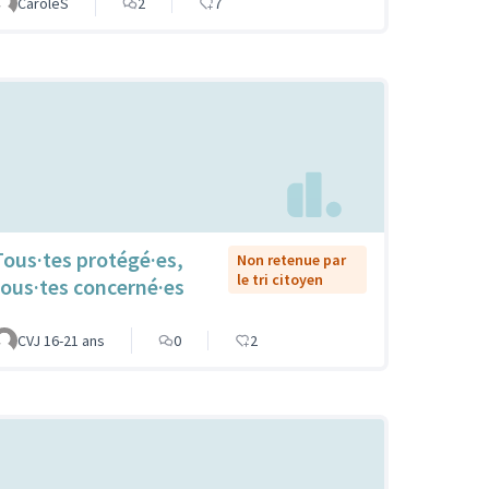
CaroleS
2
7
Tous·tes protégé·es,
Non retenue par
le tri citoyen
tous·tes concerné·es
CVJ 16-21 ans
0
2