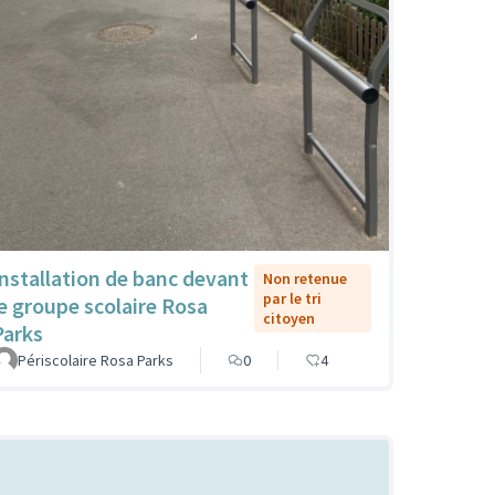
Installation de banc devant
Non retenue
par le tri
le groupe scolaire Rosa
citoyen
Parks
Périscolaire Rosa Parks
0
4