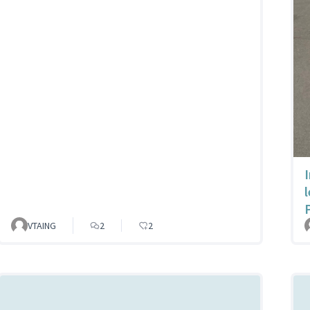
VTAING
2
2