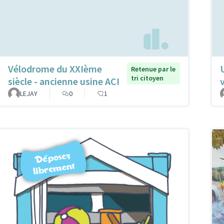
Vélodrome du XXIème
Retenue par le
tri citoyen
siècle - ancienne usine ACI
LEJAY
0
1