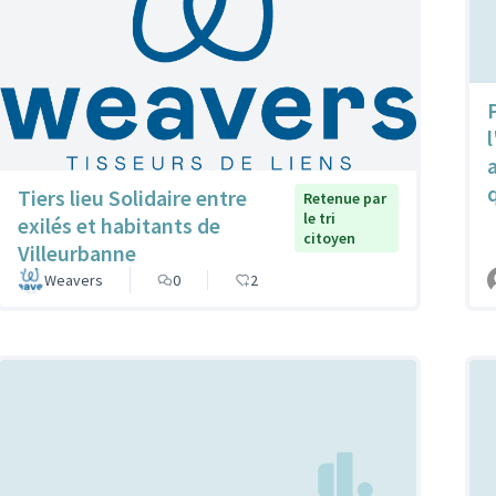
P
l
Tiers lieu Solidaire entre
Retenue par
le tri
exilés et habitants de
citoyen
Villeurbanne
Weavers
0
2