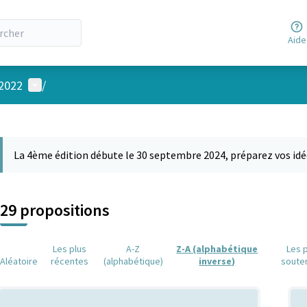
Aide
Menu utilisateur
 2022
/
 la carte
 suivant est une carte qui présente les éléments de cette page comm
La 4ème édition débute le 30 septembre 2024, préparez vos idé
29 propositions
Les plus
A-Z
Z-A (alphabétique
Les 
Aléatoire
récentes
(alphabétique)
inverse)
soute