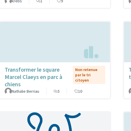
krebs
1
9
Transformer le square
Non retenue
par le tri
Marcel Claeys en parc à
citoyen
chiens
Nathalie Berriau
5
10