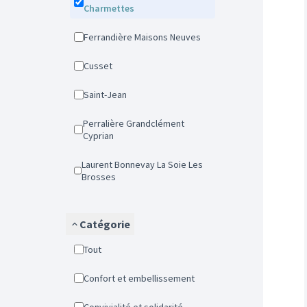
Charmettes
Ferrandière Maisons Neuves
Cusset
Saint-Jean
Perralière Grandclément
Cyprian
Laurent Bonnevay La Soie Les
Brosses
Catégorie
Tout
Confort et embellissement