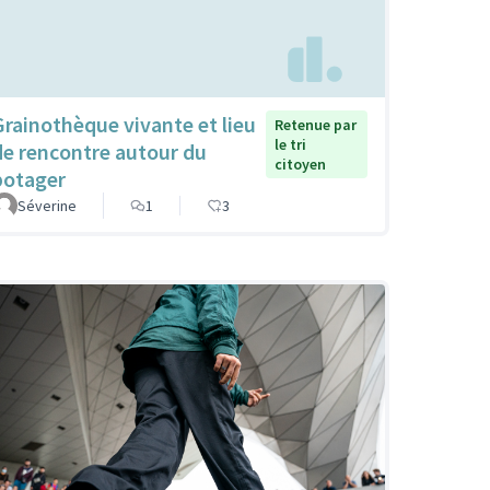
Grainothèque vivante et lieu
Retenue par
le tri
de rencontre autour du
citoyen
potager
Séverine
1
3