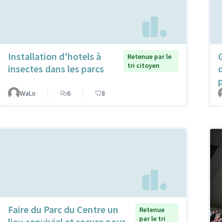
Installation d'hotels à
Retenue par le
tri citoyen
insectes dans les parcs
WaLo
6
8
Faire du Parc du Centre un
Retenue
par le tri
lieu convivial et secure pour