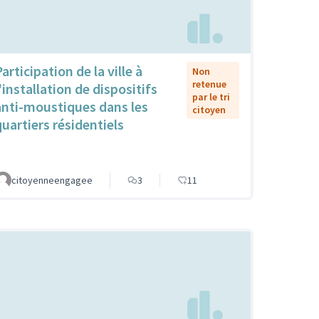
articipation de la ville à
Non
retenue
'installation de dispositifs
par le tri
anti-moustiques dans les
citoyen
quartiers résidentiels
citoyenneengagee
3
11