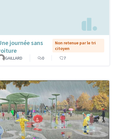
Une journée sans
Non retenue par le tri
citoyen
voiture
GAILLARD
0
7