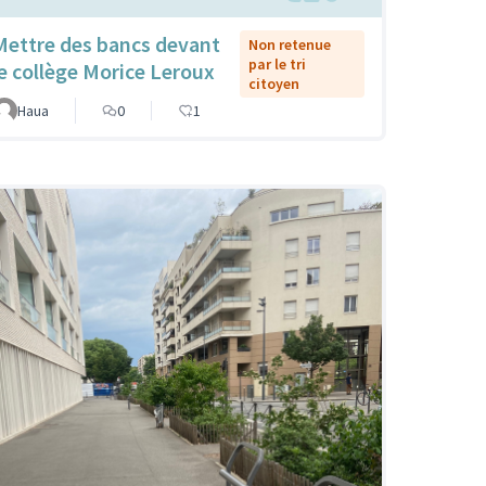
Mettre des bancs devant
Non retenue
par le tri
le collège Morice Leroux
citoyen
Haua
0
1