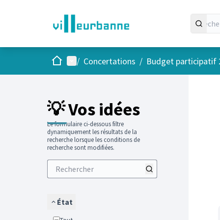
Accueil
Menu principal
/
Concertations
/
Budget participatif
Passer
L'élément
+
−
💡 Vos idées
Le formulaire ci-dessous filtre
dynamiquement les résultats de la
recherche lorsque les conditions de
recherche sont modifiées.
État