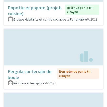
Popotte et papote (projet-
Retenue par le tri
citoyen
cuisine)
Groupe Habitants et centre social de la Ferrandière
2
2
Pergola sur terrain de
Non retenue par le tri
citoyen
boule
Résidence Jean-jaurès
0
1