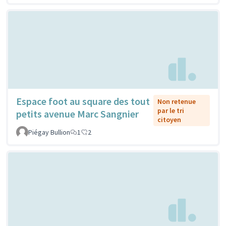
Espace foot au square des tout
Non retenue
par le tri
petits avenue Marc Sangnier
citoyen
Piégay Bullion
1
2