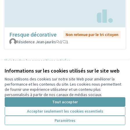
Fresque décorative
Non retenue par le tri citoyen
Résidence Jean-jaurès
1
1
Voir toutes les propositions retirées
Informations sur les cookies utilisés sur le site web
Nous utilisons des cookies sur notre site Web pour améliorer la
Conditions d'utilisation
performance et les contenus du site. Les cookies nous permettent
Paramètres des cookies
de fournir une expérience utilisateur et un contenu plus
Participez Villeurbanne sur X
Participez Villeurbanne sur Facebook
Participez Villeurbanne sur Instagram
Participez Villeurbanne sur YouTube
personnalisés à partir de nos canaux de médias sociaux.
(Lien externe)
(Lien externe)
(Lien externe)
(Lien externe)
Tout accepter
Accepter seulement les cookies essentiels
Licence Cre
(Lien extern
Paramètres
(Lien externe)
Site réalisé grâce au
logiciel libre Decidim
.
(Lien externe)