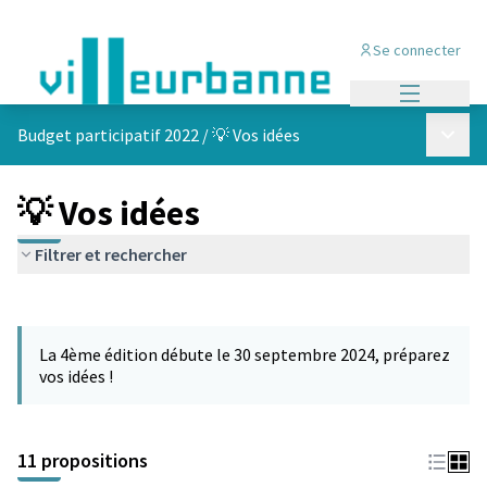
Se connecter
Menu princi
Menu p
Budget participatif 2022
/
💡 Vos idées
💡 Vos idées
Filtrer et rechercher
Passer la carte
Leaflet
|
©
OpenStreetMap
contributors
L'élément suivant est une carte qui présente les éléments de cet
+
La 4ème édition débute le 30 septembre 2024, préparez
−
vos idées !
11 propositions