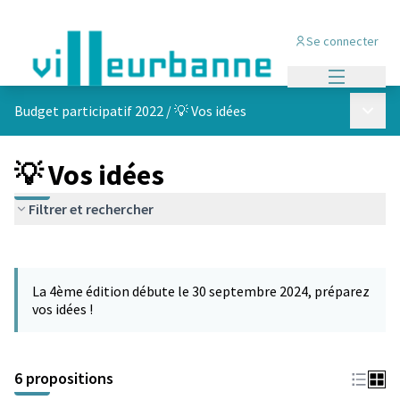
Se connecter
Menu princi
Menu p
Budget participatif 2022
/
💡 Vos idées
💡 Vos idées
Filtrer et rechercher
Passer la carte
Leaflet
|
©
OpenStreetMap
contributors
L'élément suivant est une carte qui présente les éléments de cet
+
La 4ème édition débute le 30 septembre 2024, préparez
−
vos idées !
6 propositions