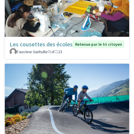
Les cousettes des écoles
Retenue par le tri citoyen
Faustine Vanhulle
4
23