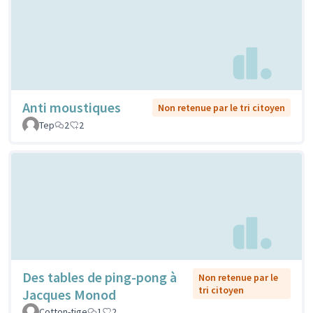
Anti moustiques
Non retenue par le tri citoyen
Tep
2
2
Des tables de ping-pong à
Non retenue par le
tri citoyen
Jacques Monod
Cotton-tige
1
2