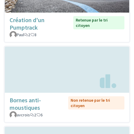
Création d'un
Retenue par le tri
citoyen
Pumptrack
Paul
2
8
Bornes anti-
Non retenue par le tri
citoyen
moustiques
avcrois
2
6