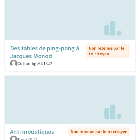
Des tables de ping-pong à
Non retenue par le
tri citoyen
Jacques Monod
Cotton-tige
1
2
Anti moustiques
Non retenue par le tri citoyen
Tep
2
2