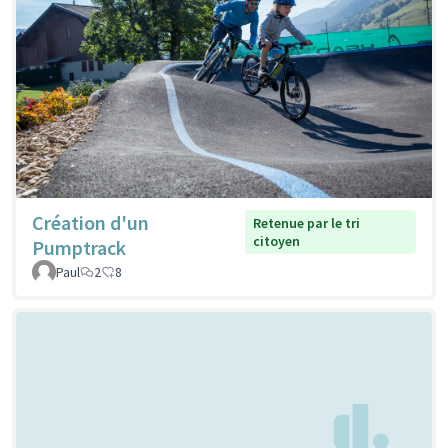
Création d'un
Retenue par le tri
citoyen
Pumptrack
Paul
2
8