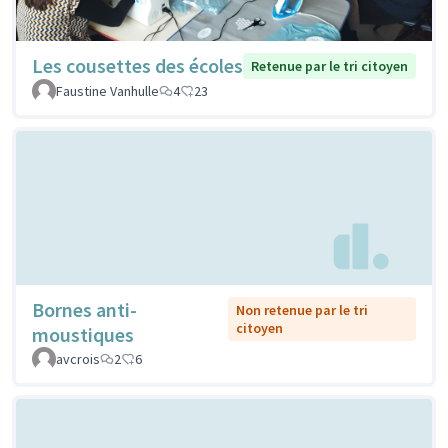
Les cousettes des écoles
Retenue par le tri citoyen
Faustine Vanhulle
4
23
Bornes anti-
Non retenue par le tri
citoyen
moustiques
avcrois
2
6