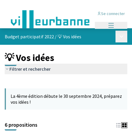
Se connecter
Menu princi
Menu p
Budget participatif 2022
/
💡 Vos idées
💡 Vos idées
Filtrer et rechercher
Passer la carte
Leaflet
|
©
OpenStreetMap
contributors
L'élément suivant est une carte qui présente les éléments de cet
+
La 4ème édition débute le 30 septembre 2024, préparez
−
vos idées !
6 propositions