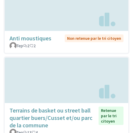
Anti moustiques
Non retenue par le tri citoyen
Tep
2
2
Terrains de basket ou street ball
Retenue
par le tri
quartier buers/Cusset et/ou parc
citoyen
de la commune
Tep
13
4