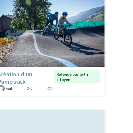
Création d'un
Retenue par le tri
citoyen
Pumptrack
Paul
2
8