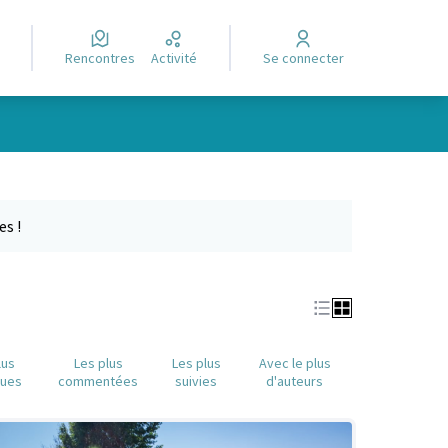
Rencontres
Activité
Se connecter
Leaflet
|
©
OpenStreetMap
contributors
e des points de carte. L'élément peut être utilisé avec un lecteur
es !
lus
Les plus
Les plus
Avec le plus
nues
commentées
suivies
d'auteurs