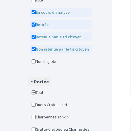
Tout
En cours d’analyse
Retirée
Retenue par le tri citoyen
Non retenue par le tri citoyen
Non éligible
Portée
Tout
Buers Croix-Luizet
Charpennes Tonkin
Gratte-Ciel Dedieu Charmettes