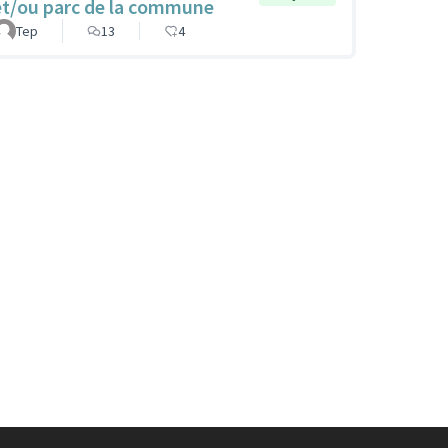
et/ou parc de la commune
Tep
13
4