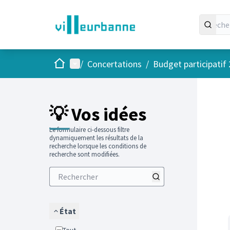
Accueil
Menu principal
/
Concertations
/
Budget participatif
Passer
L'élément
+
−
💡 Vos idées
Le formulaire ci-dessous filtre
dynamiquement les résultats de la
recherche lorsque les conditions de
recherche sont modifiées.
État