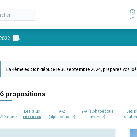
Aide
Menu utilisateur
 2022
/
 la carte
 suivant est une carte qui présente les éléments de cette page comm
La 4ème édition débute le 30 septembre 2024, préparez vos idé
6 propositions
Les plus
A-Z
Z-A (alphabétique
Les p
Aléatoire
récentes
(alphabétique)
inverse)
soute