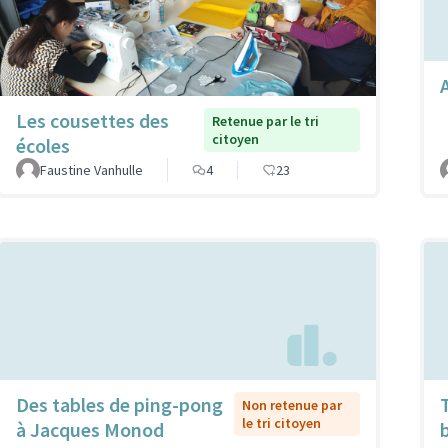
Les cousettes des
Retenue par le tri
citoyen
écoles
Faustine Vanhulle
4
23
Des tables de ping-pong
Non retenue par
le tri citoyen
à Jacques Monod