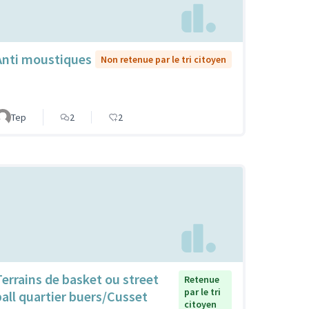
Anti moustiques
Non retenue par le tri citoyen
Tep
2
2
Terrains de basket ou street
Retenue
par le tri
ball quartier buers/Cusset
citoyen