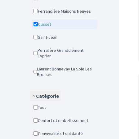
Ferrandière Maisons Neuves
Cusset
Saint-Jean
Perralière Grandclément
Cyprian
Laurent Bonnevay La Soie Les
Brosses
Catégorie
Tout
Confort et embellissement
Convivialité et solidarité