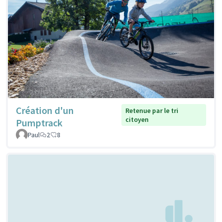
Création d'un
Retenue par le tri
citoyen
Pumptrack
Paul
2
8