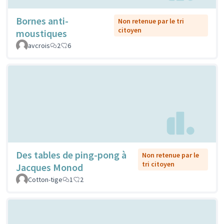
Bornes anti-
Non retenue par le tri
citoyen
moustiques
avcrois
2
6
Des tables de ping-pong à
Non retenue par le
tri citoyen
Jacques Monod
Cotton-tige
1
2