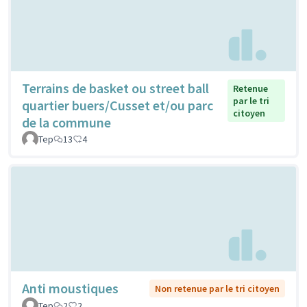
Terrains de basket ou street ball
Retenue
par le tri
quartier buers/Cusset et/ou parc
citoyen
de la commune
Tep
13
4
Anti moustiques
Non retenue par le tri citoyen
Tep
2
2