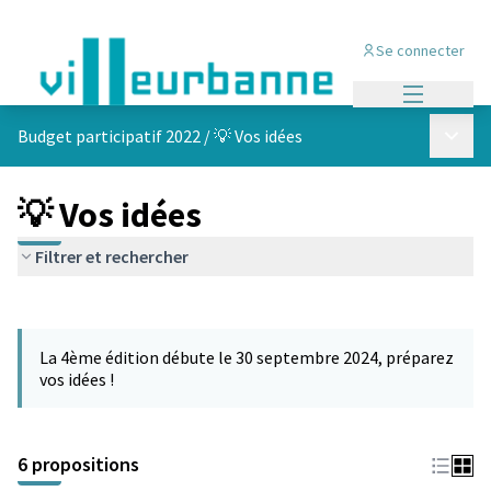
Se connecter
Menu princi
Menu p
Budget participatif 2022
/
💡 Vos idées
💡 Vos idées
Filtrer et rechercher
Passer la carte
Leaflet
|
©
OpenStreetMap
contributors
L'élément suivant est une carte qui présente les éléments de cet
+
La 4ème édition débute le 30 septembre 2024, préparez
−
vos idées !
6 propositions