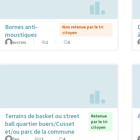
Bornes anti-
Non retenue par le tri
citoyen
moustiques
avcrois
2
6
Terrains de basket ou street
Retenue
par le tri
ball quartier buers/Cusset
citoyen
et/ou parc de la commune
Tep
13
4