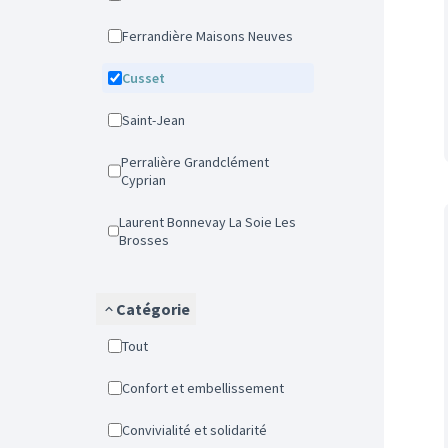
Ferrandière Maisons Neuves
Cusset
Saint-Jean
Perralière Grandclément
Cyprian
Laurent Bonnevay La Soie Les
Brosses
Catégorie
Tout
Confort et embellissement
Convivialité et solidarité