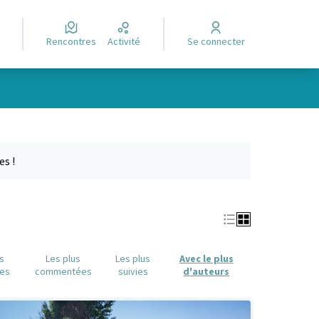
Rencontres
Activité
Se connecter
Leaflet
|
©
OpenStreetMap
contributors
e des points de carte. L'élément peut être utilisé avec un lecteur
es !
us
Les plus
Les plus
Avec le plus
es
commentées
suivies
d'auteurs