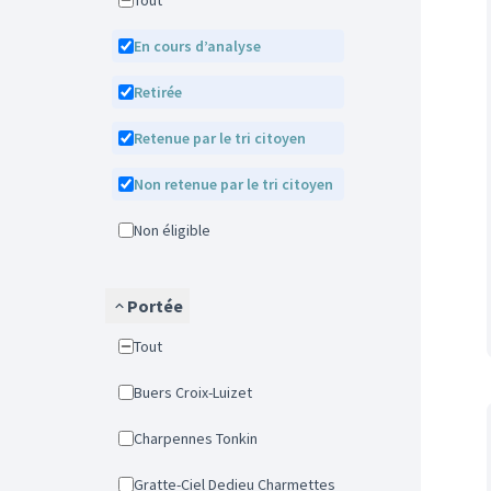
Tout
En cours d’analyse
Retirée
Retenue par le tri citoyen
Non retenue par le tri citoyen
Non éligible
Portée
Tout
Buers Croix-Luizet
Charpennes Tonkin
Gratte-Ciel Dedieu Charmettes