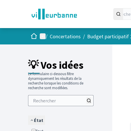
Accueil
Menu principal
/
Concertations
/
Budget participatif
Passer
L'élément
+
−
💡 Vos idées
Le formulaire ci-dessous filtre
dynamiquement les résultats de la
recherche lorsque les conditions de
recherche sont modifiées.
État