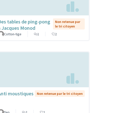
Des tables de ping-pong
Non retenue par
le tri citoyen
à Jacques Monod
Cotton-tige
1
2
Anti moustiques
Non retenue par le tri citoyen
Tep
2
2