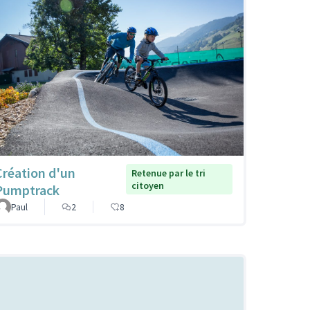
Création d'un
Retenue par le tri
citoyen
Pumptrack
Paul
2
8