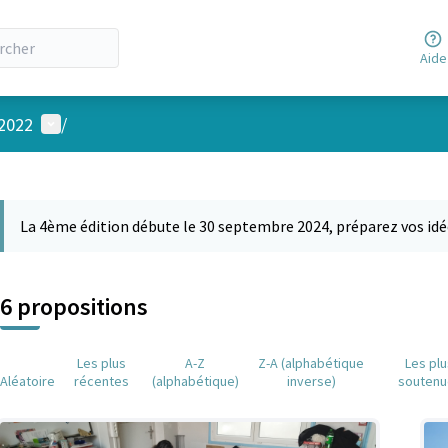
Aide
Menu utilisateur
 2022
/
 la carte
 suivant est une carte qui présente les éléments de cette page comm
La 4ème édition débute le 30 septembre 2024, préparez vos idé
6 propositions
Les plus
A-Z
Z-A (alphabétique
Les pl
Aléatoire
récentes
(alphabétique)
inverse)
soutenu