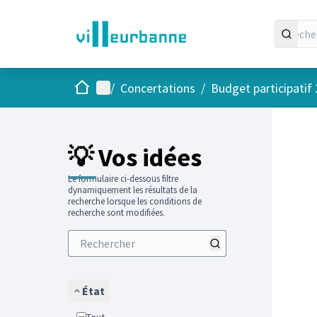
Accueil
Menu principal
/
Concertations
/
Budget participatif
Passer
L'élément
+
−
💡 Vos idées
Le formulaire ci-dessous filtre
dynamiquement les résultats de la
recherche lorsque les conditions de
recherche sont modifiées.
État