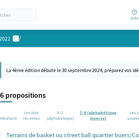
Aide
Menu utilisateur
 2022
/
 la carte
 suivant est une carte qui présente les éléments de cette page comm
La 4ème édition débute le 30 septembre 2024, préparez vos idé
6 propositions
Les plus
A-Z
Z-A (alphabétique
Les 
Aléatoire
récentes
(alphabétique)
inverse)
soute
Terrains de basket ou street ball quartier buers/