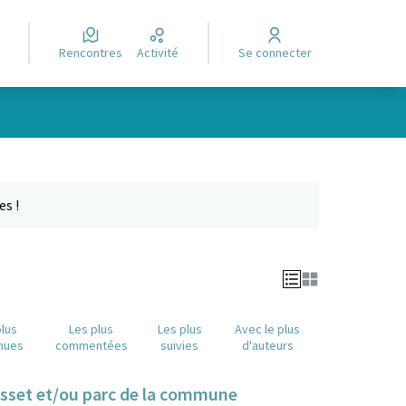
Rencontres
Activité
Se connecter
Leaflet
|
©
OpenStreetMap
contributors
e des points de carte. L'élément peut être utilisé avec un lecteur
es !
plus
Les plus
Les plus
Avec le plus
nues
commentées
suivies
d'auteurs
Cusset et/ou parc de la commune