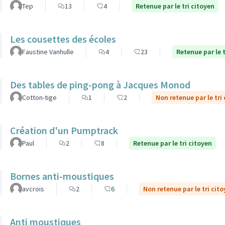
Tep
13
4
Retenue par le tri citoyen
Les cousettes des écoles
Faustine Vanhulle
4
23
Retenue par le t
Des tables de ping-pong à Jacques Monod
Cotton-tige
1
2
Non retenue par le tri
Création d'un Pumptrack
Paul
2
8
Retenue par le tri citoyen
Bornes anti-moustiques
avcrois
2
6
Non retenue par le tri cit
Anti moustiques