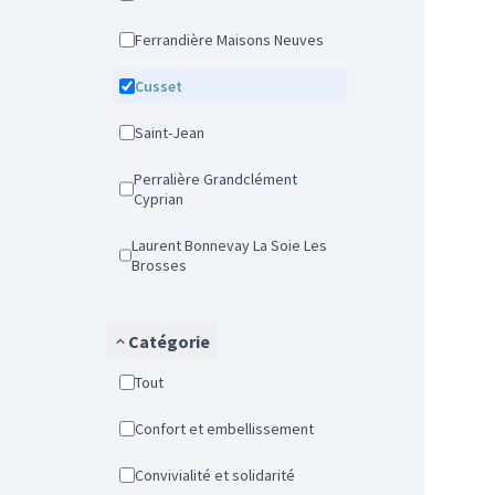
Ferrandière Maisons Neuves
Cusset
Saint-Jean
Perralière Grandclément
Cyprian
Laurent Bonnevay La Soie Les
Brosses
Catégorie
Tout
Confort et embellissement
Convivialité et solidarité