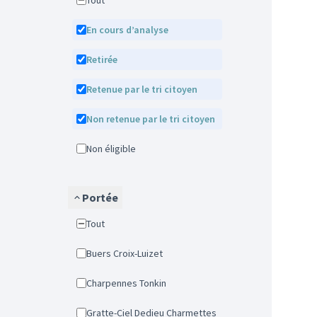
Tout
En cours d’analyse
Retirée
Retenue par le tri citoyen
Non retenue par le tri citoyen
Non éligible
Portée
Tout
Buers Croix-Luizet
Charpennes Tonkin
Gratte-Ciel Dedieu Charmettes