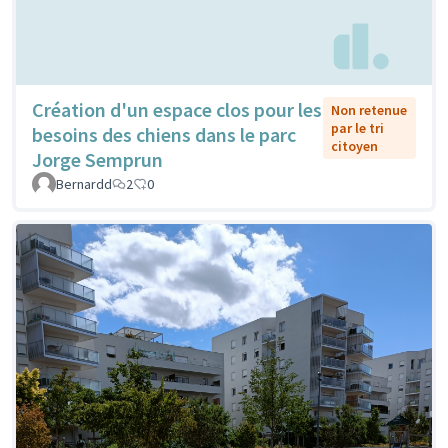
Création d'un espace clos pour les
Non retenue
par le tri
besoins des chiens dans le parc
citoyen
Jorge Semprun
Bernardd
2
0