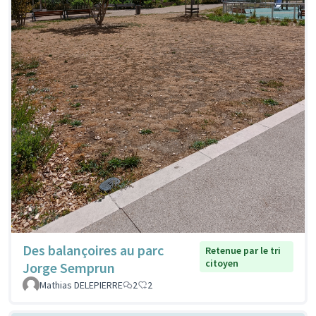
Des balançoires au parc
Retenue par le tri
citoyen
Jorge Semprun
Mathias DELEPIERRE
2
2