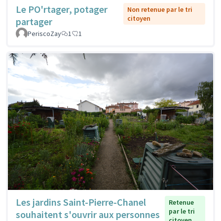
Le PO'rtager, potager
Non retenue par le tri
citoyen
partager
PeriscoZay
1
1
Les jardins Saint-Pierre-Chanel
Retenue
par le tri
souhaitent s'ouvrir aux personnes
citoyen