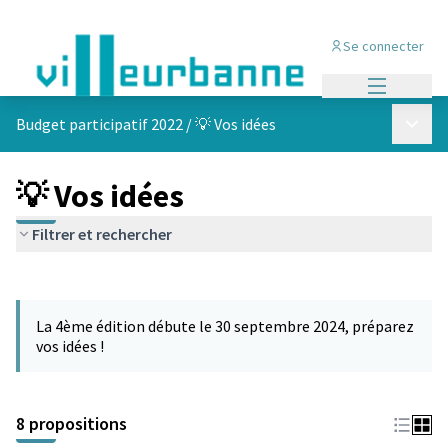
Se connecter
Menu princi
Menu p
Budget participatif 2022
/
💡 Vos idées
💡 Vos idées
Filtrer et rechercher
Passer la carte
Leaflet
|
©
OpenStreetMap
contributors
L'élément suivant est une carte qui présente les éléments de cet
+
La 4ème édition débute le 30 septembre 2024, préparez
−
vos idées !
8 propositions