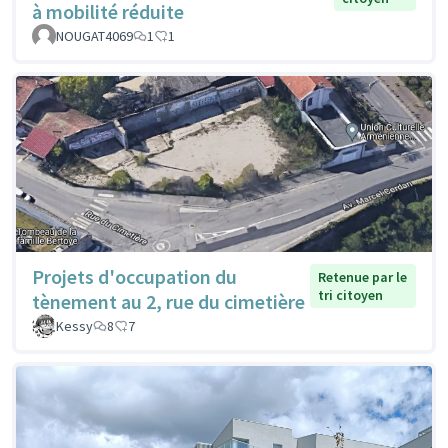
à mobilité réduite
NOUGAT4069
1
1
Projets d'occupation du
Retenue par le
tri citoyen
tènement au 2, rue du cimetière
Kessy
8
7