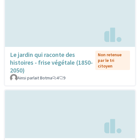
Le jardin qui raconte des
Non retenue
par le tri
histoires - frise végétale (1850-
citoyen
2050)
Ainsi parlait Botma
4
9