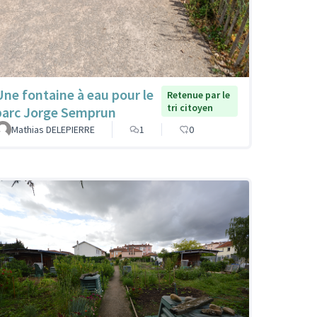
Une fontaine à eau pour le
Retenue par le
tri citoyen
parc Jorge Semprun
Mathias DELEPIERRE
1
0