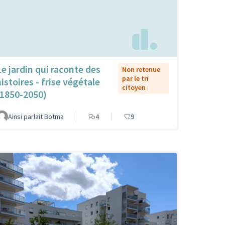
Le jardin qui raconte des
Non retenue
par le tri
istoires - frise végétale
citoyen
(1850-2050)
Ainsi parlait Botma
4
9