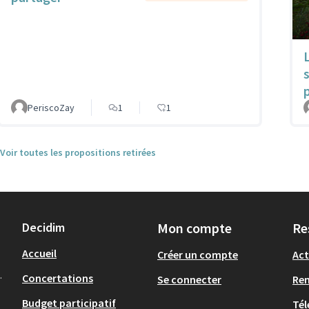
PeriscoZay
1
1
Voir toutes les propositions retirées
Decidim
Mon compte
Re
Accueil
Créer un compte
Act
.
Concertations
Se connecter
Re
Budget participatif
Tél