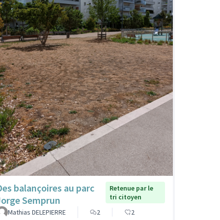
Des balançoires au parc
Retenue par le
tri citoyen
Jorge Semprun
Mathias DELEPIERRE
2
2