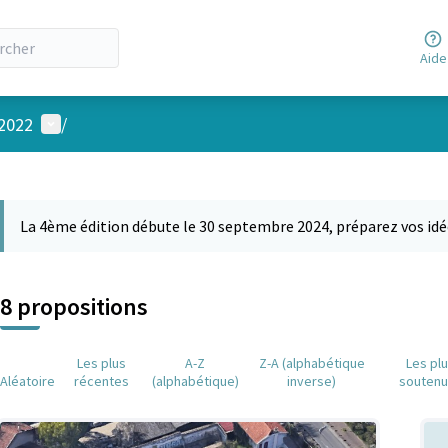
Aide
Menu utilisateur
 2022
/
 la carte
 suivant est une carte qui présente les éléments de cette page comm
La 4ème édition débute le 30 septembre 2024, préparez vos idé
8 propositions
Les plus
A-Z
Z-A (alphabétique
Les pl
Aléatoire
récentes
(alphabétique)
inverse)
souten