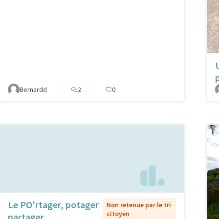
Bernardd
2
0
Le PO'rtager, potager
Non retenue par le tri
citoyen
partager