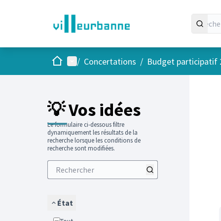
Accueil
Menu principal
/
Concertations
/
Budget participatif
Passer
L'élément
+
−
💡 Vos idées
Le formulaire ci-dessous filtre
dynamiquement les résultats de la
recherche lorsque les conditions de
recherche sont modifiées.
État