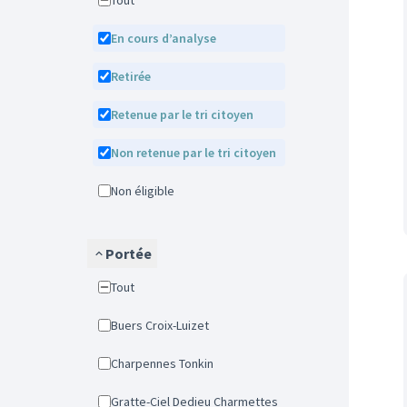
Tout
En cours d’analyse
Retirée
Retenue par le tri citoyen
Non retenue par le tri citoyen
Non éligible
Portée
Tout
Buers Croix-Luizet
Charpennes Tonkin
Gratte-Ciel Dedieu Charmettes