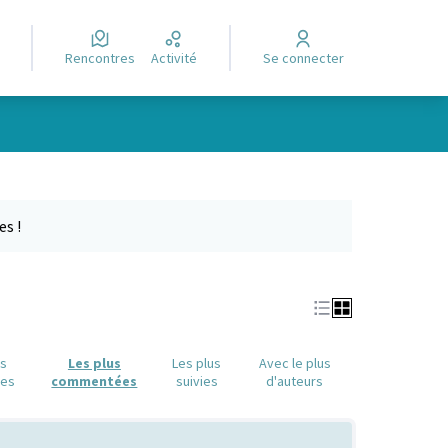
Rencontres
Activité
Se connecter
Leaflet
|
©
OpenStreetMap
contributors
e des points de carte. L'élément peut être utilisé avec un lecteur
es !
us
Les plus
Les plus
Avec le plus
ues
commentées
suivies
d'auteurs