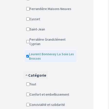
Ferrandière Maisons Neuves
Cusset
Saint-Jean
Perralière Grandclément
Cyprian
Laurent Bonnevay La Soie Les
Brosses
Catégorie
Tout
Confort et embellissement
Convivialité et solidarité