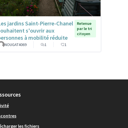
Les jardins Saint-Pierre-Chanel
Retenue
par le tri
souhaitent s'ouvrir aux
citoyen
personnes à mobilité réduite
NOUGAT4069
1
1
ssources
ivité
ncontres
écharger les fichiers