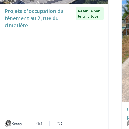
Projets d'occupation du
Retenue par
le tri citoyen
tènement au 2, rue du
cimetière
Kessy
8
7