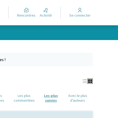
Rencontres
Activité
Se connecter
Leaflet
|
©
OpenStreetMap
contributors
e des points de carte. L'élément peut être utilisé avec un lecteur
es !
us
Les plus
Les plus
Avec le plus
ues
commentées
suivies
d'auteurs