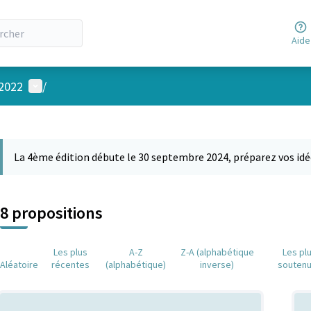
Aide
Menu utilisateur
 2022
/
 la carte
 suivant est une carte qui présente les éléments de cette page comm
La 4ème édition débute le 30 septembre 2024, préparez vos idé
8 propositions
Les plus
A-Z
Z-A (alphabétique
Les pl
Aléatoire
récentes
(alphabétique)
inverse)
souten