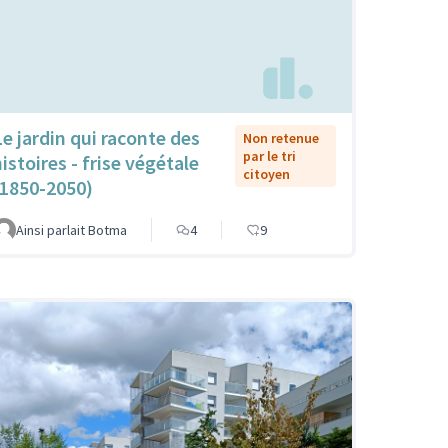
Le jardin qui raconte des
Non retenue
par le tri
istoires - frise végétale
citoyen
(1850-2050)
Ainsi parlait Botma
4
9