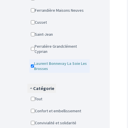
Ferrandière Maisons Neuves
Cusset
Saint-Jean
Perralière Grandclément
Cyprian
Laurent Bonnevay La Soie Les
Brosses
Catégorie
Tout
Confort et embellissement
Convivialité et solidarité