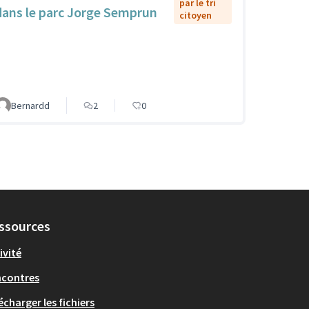
par le tri
dans le parc Jorge Semprun
citoyen
Bernardd
2
0
ssources
ivité
ncontres
écharger les fichiers