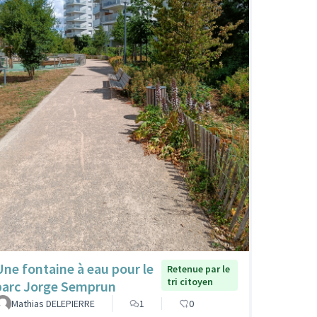
Une fontaine à eau pour le
Retenue par le
tri citoyen
parc Jorge Semprun
Mathias DELEPIERRE
1
0