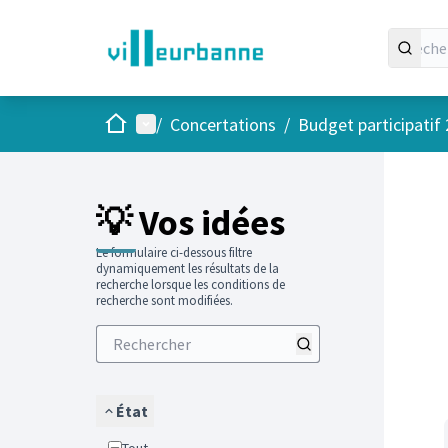
Accueil
Menu principal
/
Concertations
/
Budget participatif
Passer
L'élément
+
−
💡 Vos idées
Le formulaire ci-dessous filtre
dynamiquement les résultats de la
recherche lorsque les conditions de
recherche sont modifiées.
État