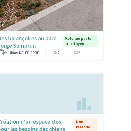
Des balançoires au parc
Retenue par le
tri citoyen
Jorge Semprun
Mathias DELEPIERRE
2
2
Création d'un espace clos
Non
retenue
pour les besoins des chiens