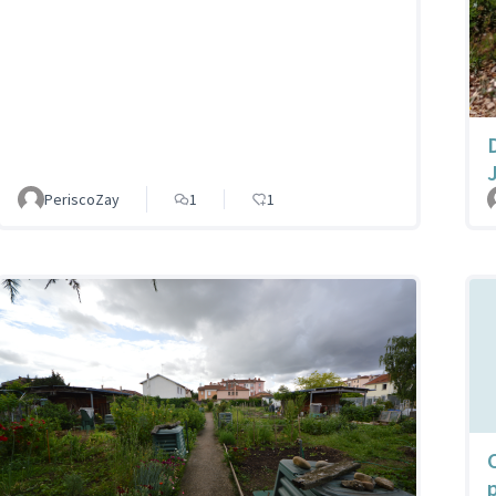
PeriscoZay
1
1