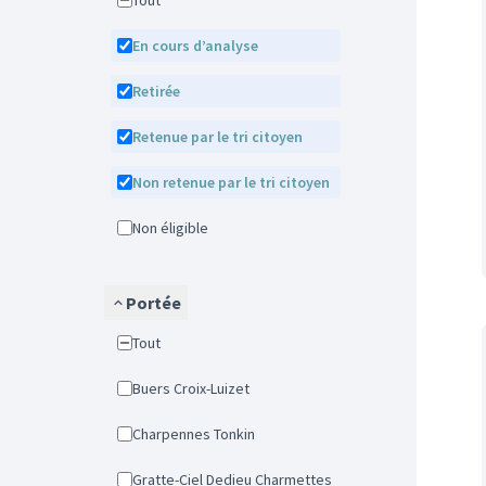
Tout
En cours d’analyse
Retirée
Retenue par le tri citoyen
Non retenue par le tri citoyen
Non éligible
Portée
Tout
Buers Croix-Luizet
Charpennes Tonkin
Gratte-Ciel Dedieu Charmettes