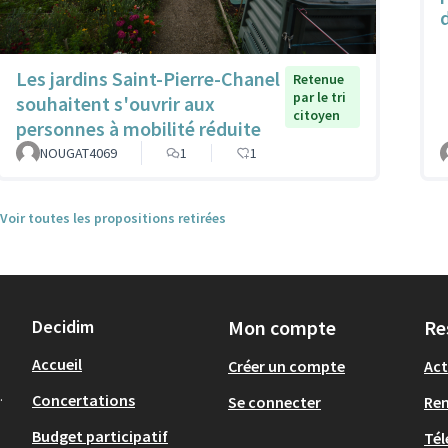
Les jardins Saint-Pierre-Chanel
Retenue
par le tri
souhaitent s'ouvrir aux
citoyen
personnes à mobilité réduite
NOUGAT4069
1
1
Voir toutes les propositions retirées
Decidim
Mon compte
Re
Accueil
Créer un compte
Act
.
Concertations
Se connecter
Re
Budget participatif
Tél