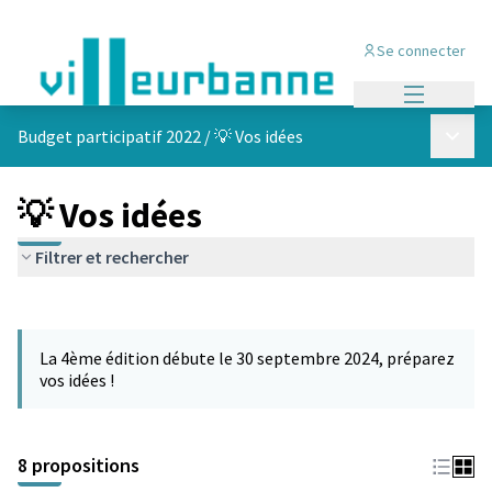
Se connecter
Menu princi
Menu p
Budget participatif 2022
/
💡 Vos idées
💡 Vos idées
Filtrer et rechercher
Passer la carte
Leaflet
|
©
OpenStreetMap
contributors
L'élément suivant est une carte qui présente les éléments de cet
+
La 4ème édition débute le 30 septembre 2024, préparez
−
vos idées !
8 propositions