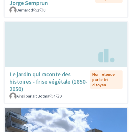
Jorge Semprun
Bernardd
2
0
Le jardin qui raconte des
Non retenue
par le tri
histoires - frise végétale (1850-
citoyen
2050)
Ainsi parlait Botma
4
9