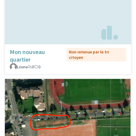
Mon nouveau
Non retenue par le tri
citoyen
quartier
Louna
0
0