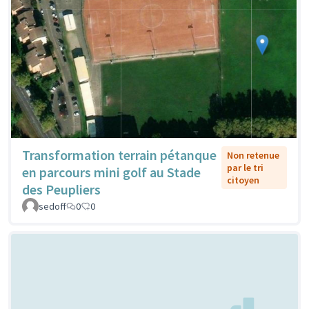
Transformation terrain pétanque
Non retenue
par le tri
en parcours mini golf au Stade
citoyen
des Peupliers
sedoff
0
0