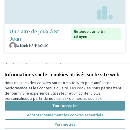
Une aire de jeux à St-
Retenue par le tri
citoyen
Jean
la blink HSN
0
0
Voir toutes les propositions retirées
Informations sur les cookies utilisés sur le site web
Nous utilisons des cookies sur notre site Web pour améliorer la
Conditions d'utilisation
performance et les contenus du site. Les cookies nous permettent
Paramètres des cookies
de fournir une expérience utilisateur et un contenu plus
Participez Villeurbanne sur X
Participez Villeurbanne sur Facebook
Participez Villeurbanne sur Instagram
Participez Villeurbanne sur YouTube
personnalisés à partir de nos canaux de médias sociaux.
(Lien externe)
(Lien externe)
(Lien externe)
(Lien externe)
Tout accepter
Accepter seulement les cookies essentiels
Licence Cre
(Lien extern
Paramètres
(Lien externe)
Site réalisé grâce au
logiciel libre Decidim
.