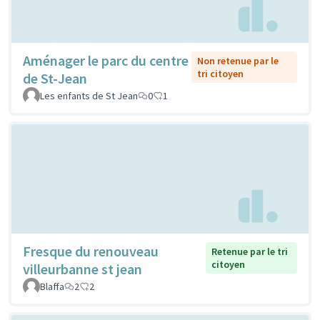
Aménager le parc du centre
Non retenue par le
tri citoyen
de St-Jean
Les enfants de St Jean
0
1
Fresque du renouveau
Retenue par le tri
citoyen
villeurbanne st jean
Blaffa
2
2