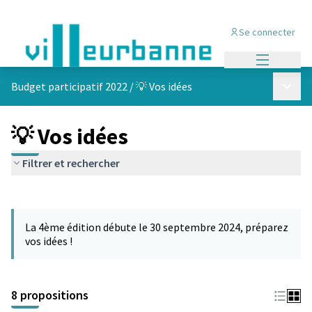
Se connecter
Menu princi
Menu p
Budget participatif 2022
/
💡 Vos idées
💡 Vos idées
Filtrer et rechercher
Passer la carte
Leaflet
|
©
OpenStreetMap
contributors
L'élément suivant est une carte qui présente les éléments de cet
+
La 4ème édition débute le 30 septembre 2024, préparez
−
vos idées !
8 propositions