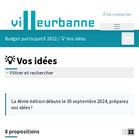
Se connecter
Menu princi
Menu p
Budget participatif 2022
/
💡 Vos idées
💡 Vos idées
Filtrer et rechercher
Passer la carte
Leaflet
|
©
OpenStreetMap
contributors
L'élément suivant est une carte qui présente les éléments de cet
+
La 4ème édition débute le 30 septembre 2024, préparez
−
vos idées !
8 propositions