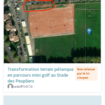
Transformation terrain pétanque
Non retenue
par le tri
en parcours mini golf au Stade
citoyen
des Peupliers
sedoff
0
0