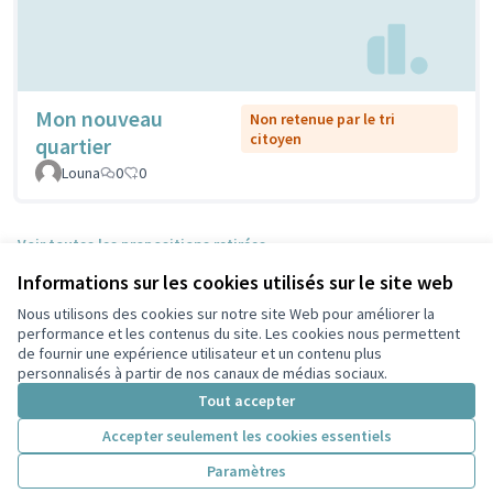
Mon nouveau
Non retenue par le tri
citoyen
quartier
Louna
0
0
Voir toutes les propositions retirées
Informations sur les cookies utilisés sur le site web
Nous utilisons des cookies sur notre site Web pour améliorer la
Conditions d'utilisation
performance et les contenus du site. Les cookies nous permettent
Paramètres des cookies
de fournir une expérience utilisateur et un contenu plus
Participez Villeurbanne sur X
Participez Villeurbanne sur Facebook
Participez Villeurbanne sur Instagram
Participez Villeurbanne sur YouTube
personnalisés à partir de nos canaux de médias sociaux.
(Lien externe)
(Lien externe)
(Lien externe)
(Lien externe)
Tout accepter
Accepter seulement les cookies essentiels
Licence Cre
(Lien extern
Paramètres
(Lien externe)
Site réalisé grâce au
logiciel libre Decidim
.