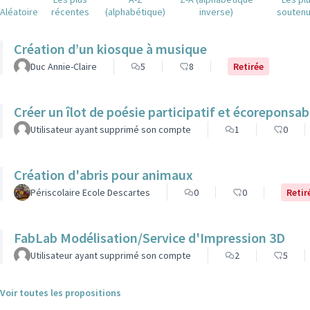
Aléatoire
récentes
(alphabétique)
inverse)
souten
Création d’un kiosque à musique
Duc Annie-Claire
5
8
Retirée
Créer un îlot de poésie pa
Utilisateur ayant supprimé son compte
1
0
Création d'abris pour animaux
Périscolaire Ecole Descartes
0
0
Retir
FabLab Modélisation/Service d'Impression 3D
Utilisateur ayant supprimé son compte
2
5
Voir toutes les propositions