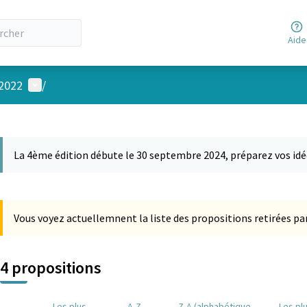
Aide
Menu utilisateur
 2022
/
 la carte
 suivant est une carte qui présente les éléments de cette page comm
La 4ème édition débute le 30 septembre 2024, préparez vos idé
Vous voyez actuellemnent la liste des propositions retirées par
4 propositions
Les plus
A-Z
Z-A (alphabétique
Les pl