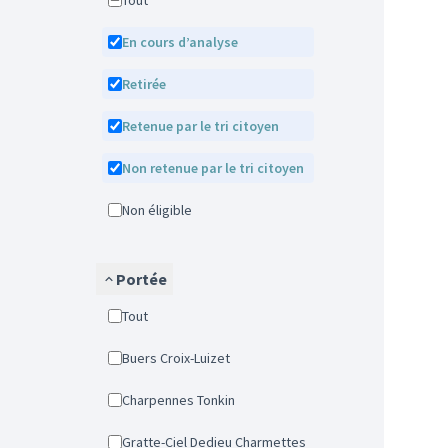
Tout
En cours d’analyse
Retirée
Retenue par le tri citoyen
Non retenue par le tri citoyen
Non éligible
Portée
Tout
Buers Croix-Luizet
Charpennes Tonkin
Gratte-Ciel Dedieu Charmettes