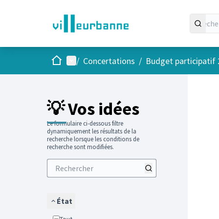
Accueil
Menu principal
/
Concertations
/
Budget participatif
Passer
L'élément
+
−
💡 Vos idées
Le formulaire ci-dessous filtre
dynamiquement les résultats de la
recherche lorsque les conditions de
recherche sont modifiées.
État