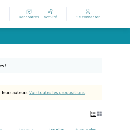
Rencontres
Activité
Se connecter
Leaflet
|
©
OpenStreetMap
contributors
e des points de carte. L'élément peut être utilisé avec un lecteur
es !
 leurs auteurs.
Voir toutes les propositions
.
us
Les plus
Les plus
Avec le plus