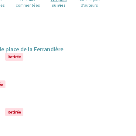
ues
commentées
suivies
d'auteurs
rticipatif et écoreponsable place de la Ferrandière
Retirée
ée
Retirée