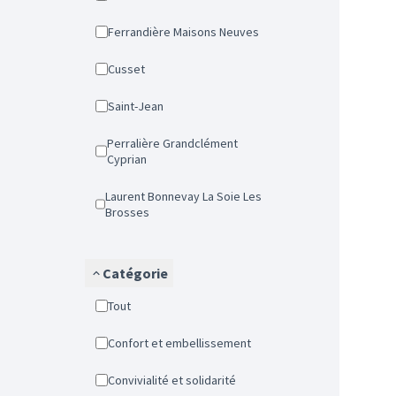
Ferrandière Maisons Neuves
Cusset
Saint-Jean
Perralière Grandclément
Cyprian
Laurent Bonnevay La Soie Les
Brosses
Catégorie
Tout
Confort et embellissement
Convivialité et solidarité