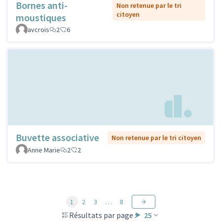
Bornes anti-
Non retenue par le tri
citoyen
moustiques
avcrois
2
6
Buvette associative
Non retenue par le tri citoyen
Anne Marie
2
2
1
2
3
…
8
Résultats par page :
25