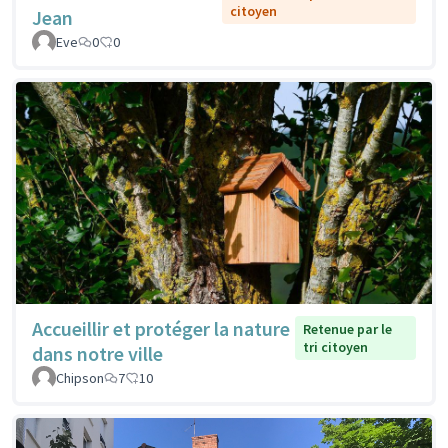
citoyen
Jean
Eve
0
0
Accueillir et protéger la nature
Retenue par le
tri citoyen
dans notre ville
Chipson
7
10