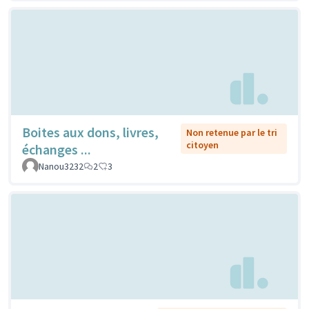
Boites aux dons, livres,
Non retenue par le tri
citoyen
échanges ...
Nanou3232
2
3