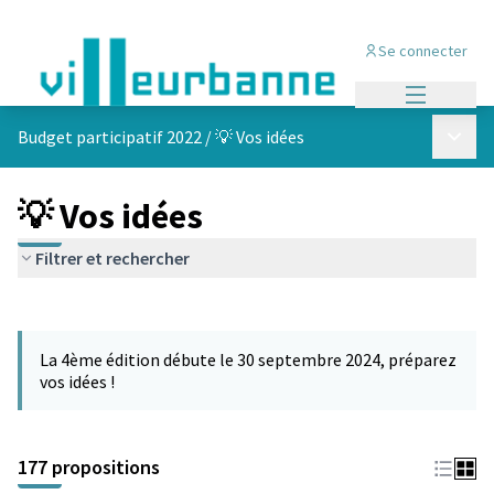
Se connecter
Menu princi
Menu p
Budget participatif 2022
/
💡 Vos idées
💡 Vos idées
Filtrer et rechercher
Passer la carte
Leaflet
|
©
OpenStreetMap
contributors
L'élément suivant est une carte qui présente les éléments de cet
+
La 4ème édition débute le 30 septembre 2024, préparez
−
vos idées !
177 propositions