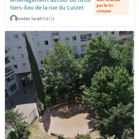
par le tri
tiers-lieu de la rue du Luizet
citoyen
Amélie Tardif
3
1