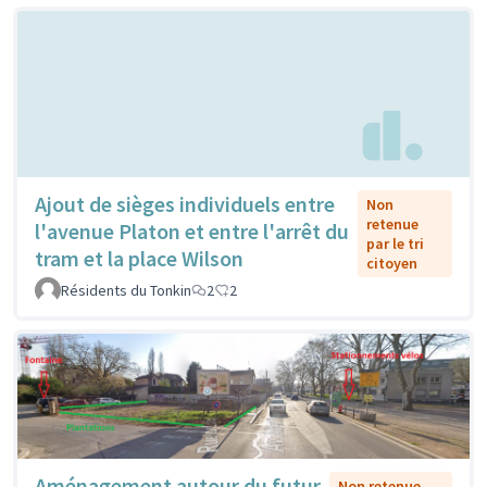
Ajout de sièges individuels entre
Non
retenue
l'avenue Platon et entre l'arrêt du
par le tri
tram et la place Wilson
citoyen
Résidents du Tonkin
2
2
Aménagement autour du futur
Non retenue