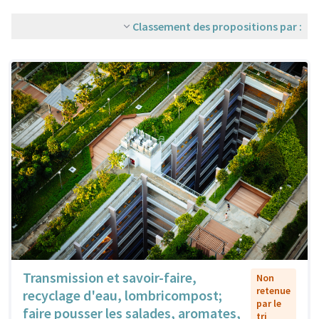
Classement des propositions par :
Transmission et savoir-faire,
Non
retenue
recyclage d'eau, lombricompost;
par le
faire pousser les salades, aromates,
tri