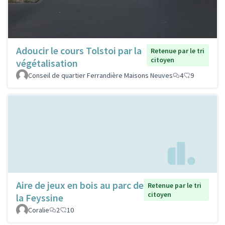
Adoucir le cours Tolstoi par la
Retenue par le tri
citoyen
végétalisation
Conseil de quartier Ferrandière Maisons Neuves
4
9
Aire de jeux en bois au parc de
Retenue par le tri
citoyen
la Feyssine
Coralie
2
10